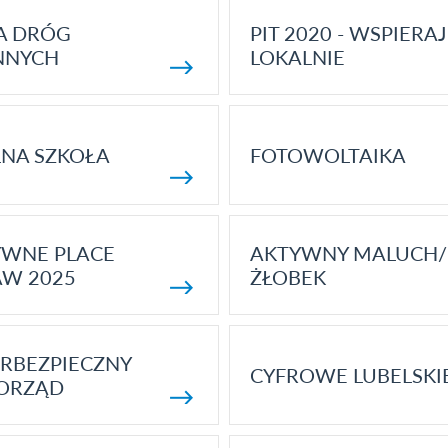
A DRÓG
PIT 2020 - WSPIERAJ
NNYCH
LOKALNIE
NA SZKOŁA
FOTOWOLTAIKA
YWNE PLACE
AKTYWNY MALUCH/
AW 2025
ŻŁOBEK
RBEZPIECZNY
CYFROWE LUBELSKI
ORZĄD