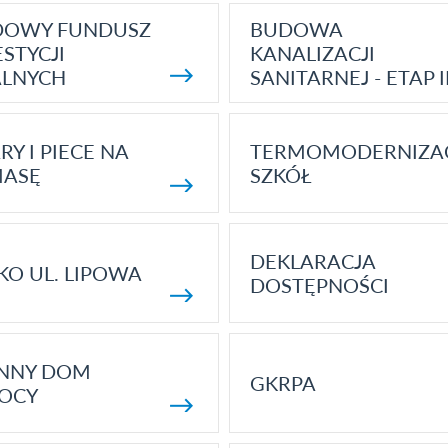
DOWY FUNDUSZ
BUDOWA
STYCJI
KANALIZACJI
ALNYCH
SANITARNEJ - ETAP I
RY I PIECE NA
TERMOMODERNIZA
MASĘ
SZKÓŁ
DEKLARACJA
KO UL. LIPOWA
DOSTĘPNOŚCI
ENNY DOM
GKRPA
OCY