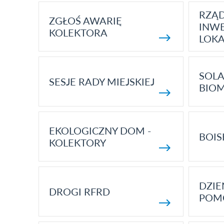
RZĄ
ZGŁOŚ AWARIĘ
INWE
KOLEKTORA
LOK
SOLA
SESJE RADY MIEJSKIEJ
BIO
EKOLOGICZNY DOM -
BOIS
KOLEKTORY
DZI
DROGI RFRD
POM