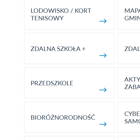
LODOWISKO / KORT
MAP
TENISOWY
GMI
ZDALNA SZKOŁA +
ZDAL
AKT
PRZEDSZKOLE
ZAB
CYBE
BIORÓŻNORODNOŚĆ
SAM