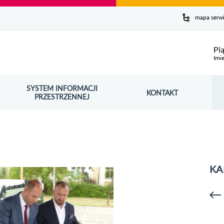
y serwis
mapa serw
ej
Pi
Imie
SYSTEM INFORMACJI
Szuk
KONTAKT
OŚNIK OTWORZY SIĘ W NOWYM OKNIE
PRZESTRZENNEJ
Wy
KA
p