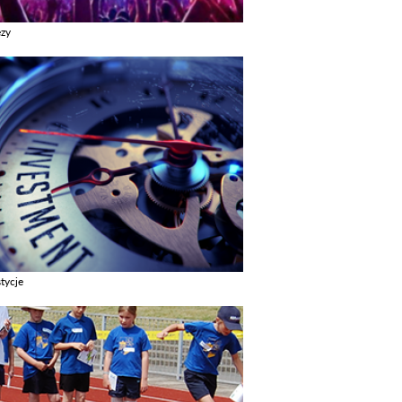
ezy
z galerie w kategori Imprezy
tycje
z galerie w kategori Inwestycje