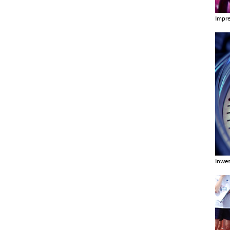
Impr
Zobac
Inwes
Zobac