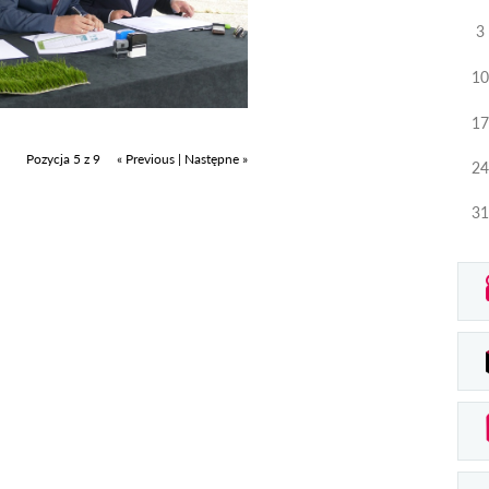
3
10
17
Pozycja 5 z 9
« Previous
|
Następne »
24
31