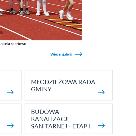
rzenia sportowe
z galerie w kategori Wydarzenia sportowe
Więcej galerii
MŁODZIEŻOWA RADA
GMINY
BUDOWA
KANALIZACJI
5
SANITARNEJ - ETAP I