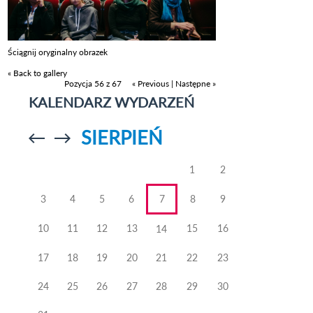
Ściągnij oryginalny obrazek
« Back to gallery
Pozycja 56 z 67
« Previous
|
Następne »
KALENDARZ WYDARZEŃ
SIERPIEŃ
Przejdź do
Przejdź do
poprzedniego
poprzedniego
miesiąca
miesiąca
1
2
3
4
5
6
7
8
9
10
11
12
13
15
16
14
17
18
19
20
21
22
23
24
25
26
27
28
29
30