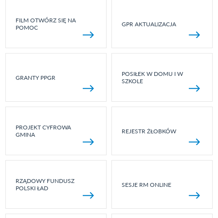
FILM OTWÓRZ SIĘ NA
GPR AKTUALIZACJA
POMOC
POSIŁEK W DOMU I W
GRANTY PPGR
SZKOLE
PROJEKT CYFROWA
REJESTR ŻŁOBKÓW
GMINA
RZĄDOWY FUNDUSZ
SESJE RM ONLINE
POLSKI ŁAD