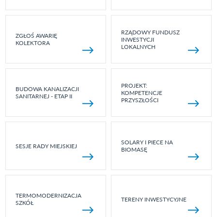
RZĄDOWY FUNDUSZ
ZGŁOŚ AWARIĘ
INWESTYCJI
KOLEKTORA
LOKALNYCH
PROJEKT:
BUDOWA KANALIZACJI
KOMPETENCJE
SANITARNEJ - ETAP II
PRZYSZŁOŚCI
SOLARY I PIECE NA
SESJE RADY MIEJSKIEJ
BIOMASĘ
TERMOMODERNIZACJA
TERENY INWESTYCYJNE
SZKÓŁ