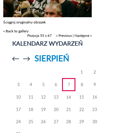
Ściągnij oryginalny obrazek
« Back to gallery
Pozycja 55 z 67
« Previous
|
Następne »
KALENDARZ WYDARZEŃ
SIERPIEŃ
Przejdź do
Przejdź do
poprzedniego
poprzedniego
miesiąca
miesiąca
1
2
3
4
5
6
7
8
9
10
11
12
13
15
16
14
17
18
19
20
21
22
23
24
25
26
27
28
29
30