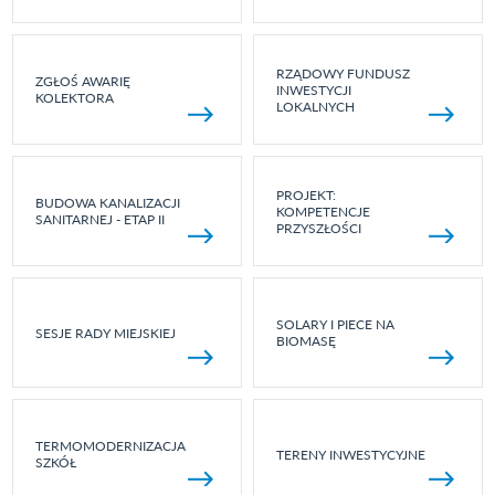
RZĄDOWY FUNDUSZ
ZGŁOŚ AWARIĘ
INWESTYCJI
KOLEKTORA
LOKALNYCH
PROJEKT:
BUDOWA KANALIZACJI
KOMPETENCJE
SANITARNEJ - ETAP II
PRZYSZŁOŚCI
SOLARY I PIECE NA
SESJE RADY MIEJSKIEJ
BIOMASĘ
TERMOMODERNIZACJA
TERENY INWESTYCYJNE
SZKÓŁ