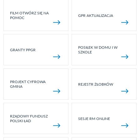
FILM OTWÓRZ SIĘ NA
GPR AKTUALIZACJA
POMOC
POSIŁEK W DOMU I W
GRANTY PPGR
SZKOLE
PROJEKT CYFROWA
REJESTR ŻŁOBKÓW
GMINA
RZĄDOWY FUNDUSZ
SESJE RM ONLINE
POLSKI ŁAD