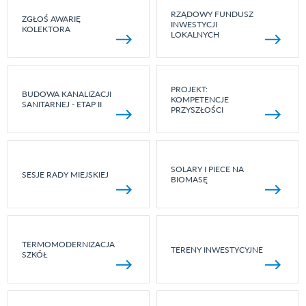
RZĄDOWY FUNDUSZ
ZGŁOŚ AWARIĘ
INWESTYCJI
KOLEKTORA
LOKALNYCH
PROJEKT:
BUDOWA KANALIZACJI
KOMPETENCJE
SANITARNEJ - ETAP II
PRZYSZŁOŚCI
SOLARY I PIECE NA
SESJE RADY MIEJSKIEJ
BIOMASĘ
TERMOMODERNIZACJA
TERENY INWESTYCYJNE
SZKÓŁ