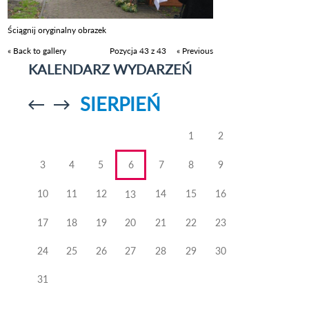
Ściągnij oryginalny obrazek
« Back to gallery
Pozycja 43 z 43
« Previous
KALENDARZ WYDARZEŃ
SIERPIEŃ
Przejdź do
Przejdź do
poprzedniego
poprzedniego
miesiąca
miesiąca
1
2
3
4
5
6
7
8
9
10
11
12
14
15
16
13
17
18
19
20
21
22
23
24
25
26
27
28
29
30
31