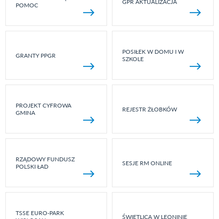
GPR AKTUALIZACJA
POMOC
POSIŁEK W DOMU I W
GRANTY PPGR
SZKOLE
PROJEKT CYFROWA
REJESTR ŻŁOBKÓW
GMINA
RZĄDOWY FUNDUSZ
SESJE RM ONLINE
POLSKI ŁAD
TSSE EURO-PARK
ŚWIETLICA W LEONINIE