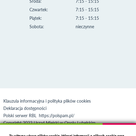
Środa:
7:15 - 15:15
Czwartek:
7:15 - 15:15
Piątek:
7:15 - 15:15
Sobota:
nieczynne
Klauzula informacyjna i polityka plików cookies
Deklaracja dostępności
Polski serwer RBL
https://polspam.pl/
Copyright 2023 Urząd Miejski w Opolu Lubelskim
Created by
VOBACOM
Odnośnik otworzy się w nowym oknie
Ta witryna używa plików cookie. Więcej informacji o plikach cookie oraz