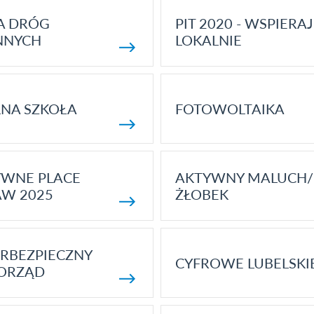
A DRÓG
PIT 2020 - WSPIERAJ
NNYCH
LOKALNIE
NA SZKOŁA
FOTOWOLTAIKA
YWNE PLACE
AKTYWNY MALUCH/
AW 2025
ŻŁOBEK
RBEZPIECZNY
CYFROWE LUBELSKI
ORZĄD