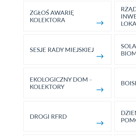
RZĄ
ZGŁOŚ AWARIĘ
INWE
KOLEKTORA
LOK
SOLA
SESJE RADY MIEJSKIEJ
BIO
EKOLOGICZNY DOM -
BOIS
KOLEKTORY
DZI
DROGI RFRD
POM