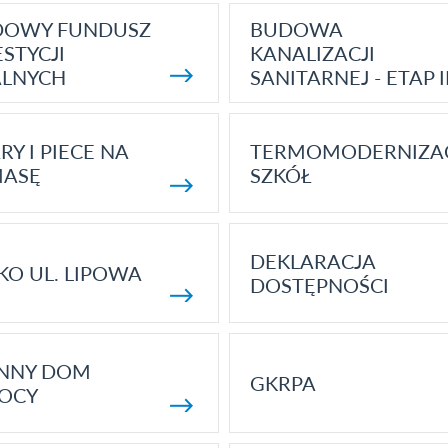
DOWY FUNDUSZ
BUDOWA
STYCJI
KANALIZACJI
ALNYCH
SANITARNEJ - ETAP I
RY I PIECE NA
TERMOMODERNIZA
MASĘ
SZKÓŁ
DEKLARACJA
KO UL. LIPOWA
DOSTĘPNOŚCI
ENNY DOM
GKRPA
OCY