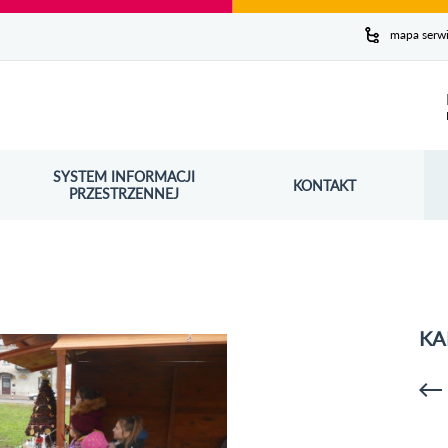
y serwis
mapa serw
ej
SYSTEM INFORMACJI
Szuk
KONTAKT
OŚNIK OTWORZY SIĘ W NOWYM OKNIE
PRZESTRZENNEJ
Wy
KA
p