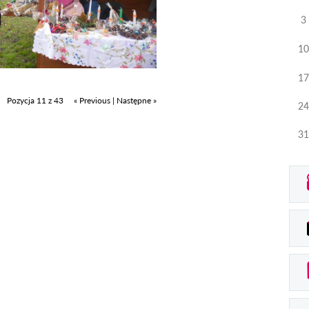
3
10
17
Pozycja 11 z 43
« Previous
|
Następne »
24
31