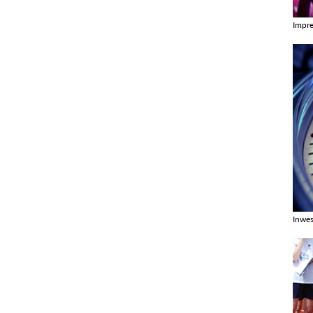
Impr
Zobac
Inwes
Zobac