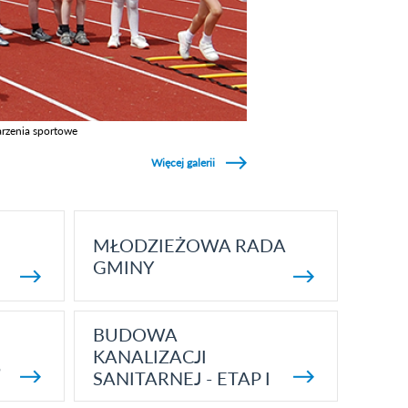
rzenia sportowe
z galerie w kategori Wydarzenia sportowe
Więcej galerii
MŁODZIEŻOWA RADA
GMINY
BUDOWA
KANALIZACJI
5
SANITARNEJ - ETAP I