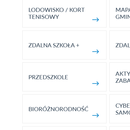
LODOWISKO / KORT
MAP
TENISOWY
GMI
ZDALNA SZKOŁA +
ZDAL
AKT
PRZEDSZKOLE
ZAB
CYBE
BIORÓŻNORODNOŚĆ
SAM