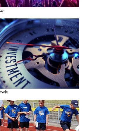
ezy
z galerie w kategori Imprezy
tycje
z galerie w kategori Inwestycje