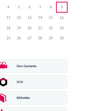
4
5
6
7
8
9
11
12
13
14
15
16
18
19
20
21
22
23
25
26
27
28
29
30
Kino Opolanka
OCK
Biblioteka