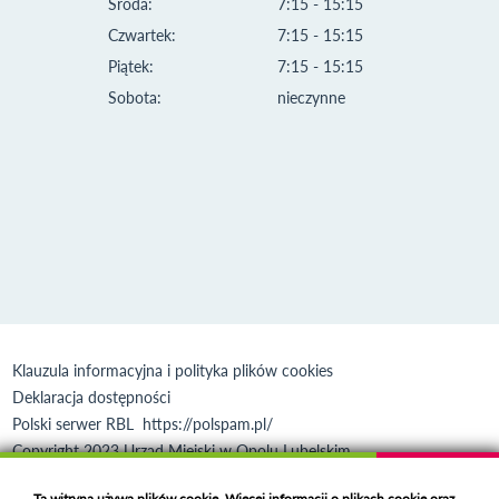
Środa:
7:15 - 15:15
Czwartek:
7:15 - 15:15
Piątek:
7:15 - 15:15
Sobota:
nieczynne
Klauzula informacyjna i polityka plików cookies
Deklaracja dostępności
Polski serwer RBL
https://polspam.pl/
Copyright 2023 Urząd Miejski w Opolu Lubelskim
Created by
VOBACOM
Odnośnik otworzy się w nowym oknie
Ta witryna używa plików cookie. Więcej informacji o plikach cookie oraz