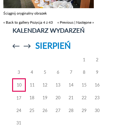
Ściągnij oryginalny obrazek
« Back to gallery
Pozycja 4 z 43
« Previous
|
Następne »
KALENDARZ WYDARZEŃ
SIERPIEŃ
Przejdź do
Przejdź do
poprzedniego
poprzedniego
miesiąca
miesiąca
1
2
3
4
5
6
7
8
9
10
11
12
13
14
15
16
18
19
20
21
22
23
17
24
25
26
27
28
29
30
31