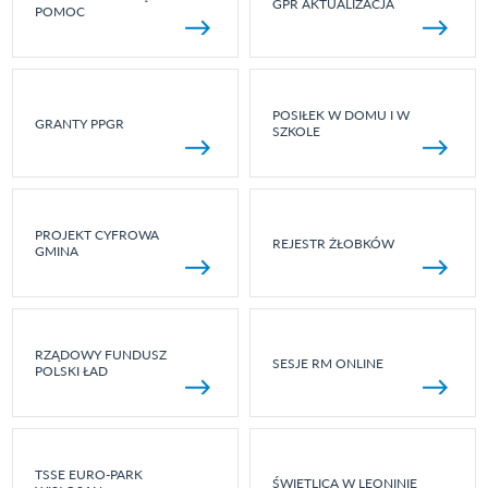
GPR AKTUALIZACJA
POMOC
POSIŁEK W DOMU I W
GRANTY PPGR
SZKOLE
PROJEKT CYFROWA
REJESTR ŻŁOBKÓW
GMINA
RZĄDOWY FUNDUSZ
SESJE RM ONLINE
POLSKI ŁAD
TSSE EURO-PARK
ŚWIETLICA W LEONINIE