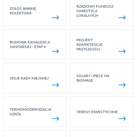
RZĄDOWY FUNDUSZ
ZGŁOŚ AWARIĘ
INWESTYCJI
KOLEKTORA
LOKALNYCH
PROJEKT:
BUDOWA KANALIZACJI
KOMPETENCJE
SANITARNEJ - ETAP II
PRZYSZŁOŚCI
SOLARY I PIECE NA
SESJE RADY MIEJSKIEJ
BIOMASĘ
TERMOMODERNIZACJA
TERENY INWESTYCYJNE
SZKÓŁ