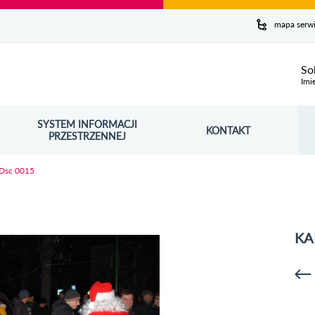
y serwis
mapa serw
ej
So
Imi
SYSTEM INFORMACJI
Szuk
KONTAKT
OŚNIK OTWORZY SIĘ W NOWYM OKNIE
PRZESTRZENNEJ
Wy
Dsc 0015
KA
p