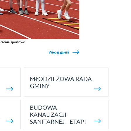
rzenia sportowe
z galerie w kategori Wydarzenia sportowe
Więcej galerii
MŁODZIEŻOWA RADA
GMINY
BUDOWA
KANALIZACJI
5
SANITARNEJ - ETAP I