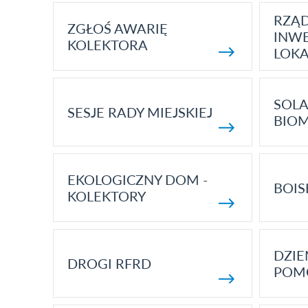
RZĄ
ZGŁOŚ AWARIĘ
INWE
KOLEKTORA
LOK
SOLA
SESJE RADY MIEJSKIEJ
BIO
EKOLOGICZNY DOM -
BOIS
KOLEKTORY
DZI
DROGI RFRD
POM