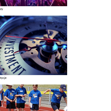
ezy
z galerie w kategori Imprezy
tycje
z galerie w kategori Inwestycje