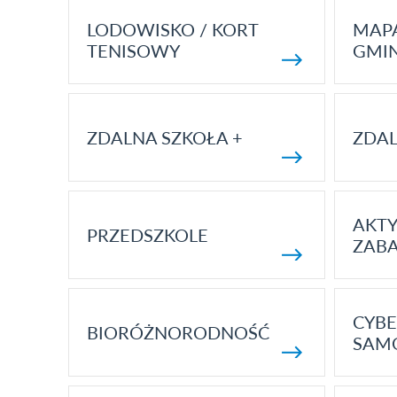
LODOWISKO / KORT
MAP
TENISOWY
GMI
ZDALNA SZKOŁA +
ZDAL
AKT
PRZEDSZKOLE
ZAB
CYBE
BIORÓŻNORODNOŚĆ
SAM