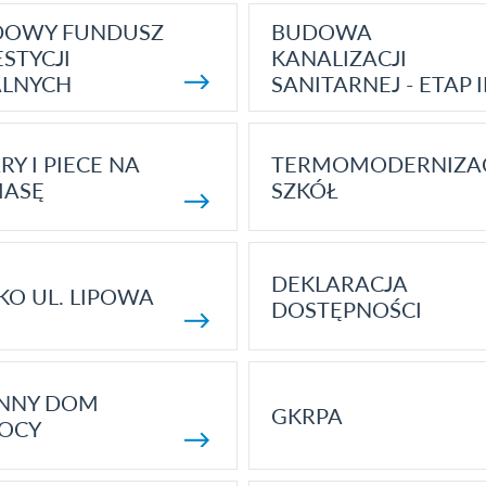
DOWY FUNDUSZ
BUDOWA
STYCJI
KANALIZACJI
ALNYCH
SANITARNEJ - ETAP I
RY I PIECE NA
TERMOMODERNIZA
MASĘ
SZKÓŁ
DEKLARACJA
KO UL. LIPOWA
DOSTĘPNOŚCI
ENNY DOM
GKRPA
OCY