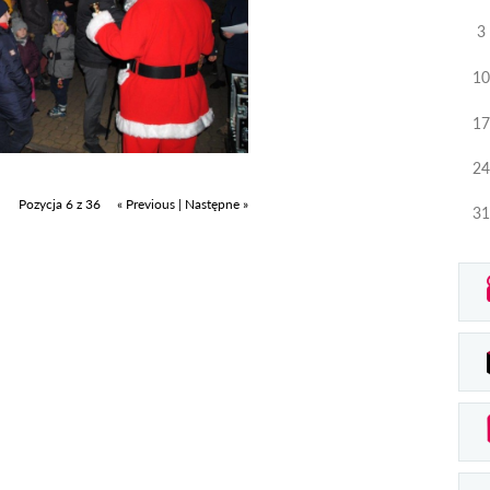
3
10
17
24
Pozycja 6 z 36
« Previous
|
Następne »
31