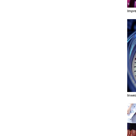
Impr
Zobac
Inwes
Zobac