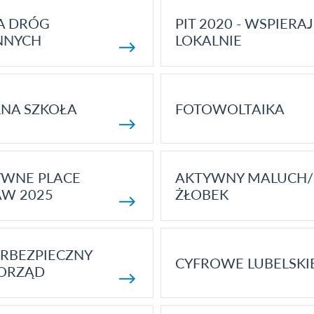
A DRÓG
PIT 2020 - WSPIERAJ
NNYCH
LOKALNIE
NA SZKOŁA
FOTOWOLTAIKA
YWNE PLACE
AKTYWNY MALUCH/
AW 2025
ŻŁOBEK
RBEZPIECZNY
CYFROWE LUBELSKI
ORZĄD