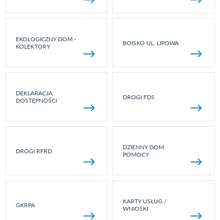
EKOLOGICZNY DOM -
BOISKO UL. LIPOWA
KOLEKTORY
DEKLARACJA
DROGI FDS
DOSTĘPNOŚCI
DZIENNY DOM
DROGI RFRD
POMOCY
KARTY USŁUG /
GKRPA
WNIOSKI