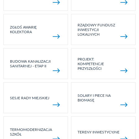
RZĄDOWY FUNDUSZ
ZGŁOŚ AWARIĘ
INWESTYCJI
KOLEKTORA
LOKALNYCH
PROJEKT:
BUDOWA KANALIZACJI
KOMPETENCJE
SANITARNEJ - ETAP II
PRZYSZŁOŚCI
SOLARY I PIECE NA
SESJE RADY MIEJSKIEJ
BIOMASĘ
TERMOMODERNIZACJA
TERENY INWESTYCYJNE
SZKÓŁ