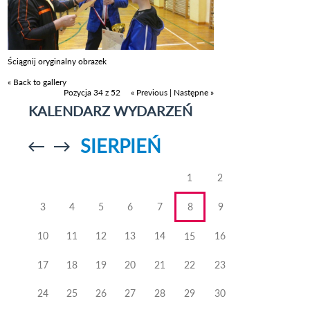
Ściągnij oryginalny obrazek
« Back to gallery
Pozycja 34 z 52
« Previous
|
Następne »
KALENDARZ WYDARZEŃ
SIERPIEŃ
Przejdź do
Przejdź do
poprzedniego
poprzedniego
miesiąca
miesiąca
1
2
3
4
5
6
7
8
9
10
11
12
13
14
16
15
17
18
19
20
21
22
23
24
25
26
27
28
29
30