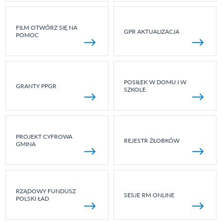
FILM OTWÓRZ SIĘ NA
GPR AKTUALIZACJA
POMOC
POSIŁEK W DOMU I W
GRANTY PPGR
SZKOLE
PROJEKT CYFROWA
REJESTR ŻŁOBKÓW
GMINA
RZĄDOWY FUNDUSZ
SESJE RM ONLINE
POLSKI ŁAD