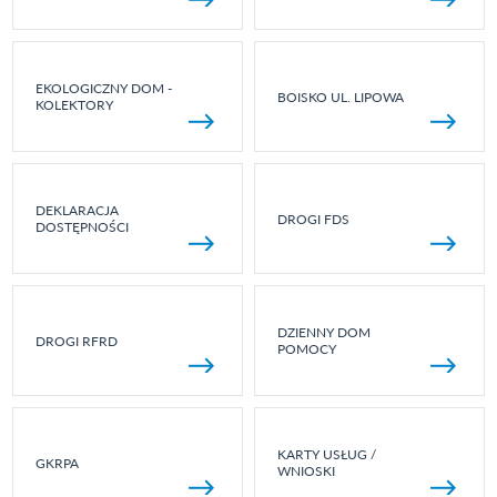
EKOLOGICZNY DOM -
BOISKO UL. LIPOWA
KOLEKTORY
DEKLARACJA
DROGI FDS
DOSTĘPNOŚCI
DZIENNY DOM
DROGI RFRD
POMOCY
KARTY USŁUG /
GKRPA
WNIOSKI