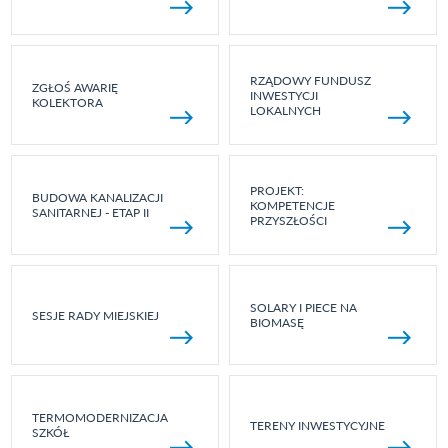
RZĄDOWY FUNDUSZ
ZGŁOŚ AWARIĘ
INWESTYCJI
KOLEKTORA
LOKALNYCH
PROJEKT:
BUDOWA KANALIZACJI
KOMPETENCJE
SANITARNEJ - ETAP II
PRZYSZŁOŚCI
SOLARY I PIECE NA
SESJE RADY MIEJSKIEJ
BIOMASĘ
TERMOMODERNIZACJA
TERENY INWESTYCYJNE
SZKÓŁ