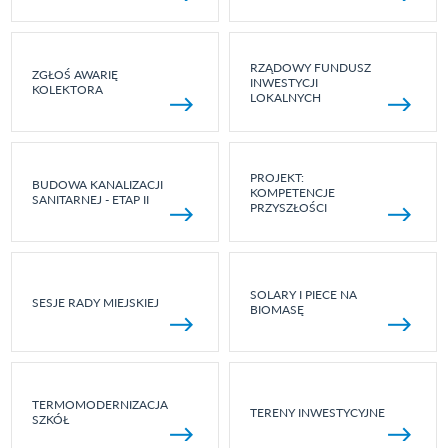
RZĄDOWY FUNDUSZ
ZGŁOŚ AWARIĘ
INWESTYCJI
KOLEKTORA
LOKALNYCH
PROJEKT:
BUDOWA KANALIZACJI
KOMPETENCJE
SANITARNEJ - ETAP II
PRZYSZŁOŚCI
SOLARY I PIECE NA
SESJE RADY MIEJSKIEJ
BIOMASĘ
TERMOMODERNIZACJA
TERENY INWESTYCYJNE
SZKÓŁ