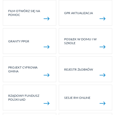
FILM OTWÓRZ SIĘ NA
GPR AKTUALIZACJA
POMOC
POSIŁEK W DOMU I W
GRANTY PPGR
SZKOLE
PROJEKT CYFROWA
REJESTR ŻŁOBKÓW
GMINA
RZĄDOWY FUNDUSZ
SESJE RM ONLINE
POLSKI ŁAD