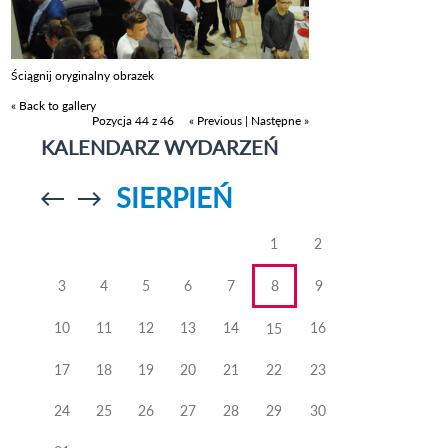
Ściągnij oryginalny obrazek
« Back to gallery
Pozycja 44 z 46
« Previous
|
Następne »
KALENDARZ WYDARZEŃ
SIERPIEŃ
Przejdź do
Przejdź do
poprzedniego
poprzedniego
miesiąca
miesiąca
1
2
3
4
5
6
7
8
9
10
11
12
13
14
16
15
17
18
19
20
21
22
23
24
25
26
27
28
29
30