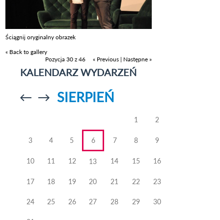
Ściągnij oryginalny obrazek
« Back to gallery
Pozycja 30 z 46
« Previous
|
Następne »
KALENDARZ WYDARZEŃ
SIERPIEŃ
Przejdź do
Przejdź do
poprzedniego
poprzedniego
miesiąca
miesiąca
1
2
3
4
5
6
7
8
9
10
11
12
14
15
16
13
17
18
19
20
21
22
23
24
25
26
27
28
29
30