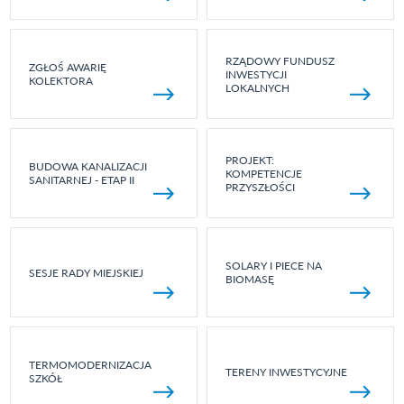
RZĄDOWY FUNDUSZ
ZGŁOŚ AWARIĘ
INWESTYCJI
KOLEKTORA
LOKALNYCH
PROJEKT:
BUDOWA KANALIZACJI
KOMPETENCJE
SANITARNEJ - ETAP II
PRZYSZŁOŚCI
SOLARY I PIECE NA
SESJE RADY MIEJSKIEJ
BIOMASĘ
TERMOMODERNIZACJA
TERENY INWESTYCYJNE
SZKÓŁ