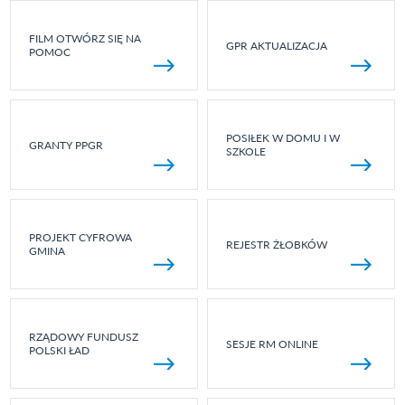
FILM OTWÓRZ SIĘ NA
GPR AKTUALIZACJA
POMOC
POSIŁEK W DOMU I W
GRANTY PPGR
SZKOLE
PROJEKT CYFROWA
REJESTR ŻŁOBKÓW
GMINA
RZĄDOWY FUNDUSZ
SESJE RM ONLINE
POLSKI ŁAD