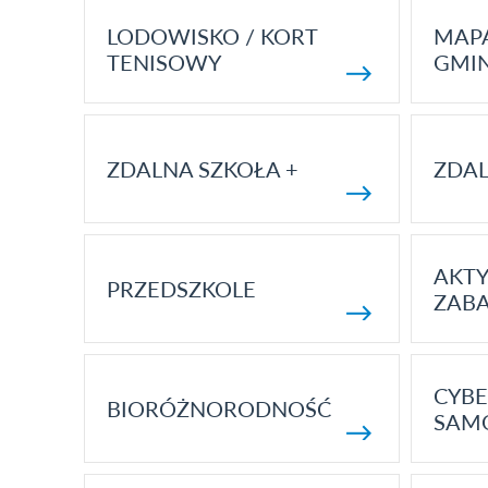
LODOWISKO / KORT
MAP
TENISOWY
GMI
ZDALNA SZKOŁA +
ZDAL
AKT
PRZEDSZKOLE
ZAB
CYBE
BIORÓŻNORODNOŚĆ
SAM