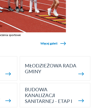
rzenia sportowe
z galerie w kategori Wydarzenia sportowe
Więcej galerii
MŁODZIEŻOWA RADA
GMINY
BUDOWA
KANALIZACJI
5
SANITARNEJ - ETAP I