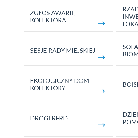
RZĄ
ZGŁOŚ AWARIĘ
INWE
KOLEKTORA
LOK
SOLA
SESJE RADY MIEJSKIEJ
BIO
EKOLOGICZNY DOM -
BOIS
KOLEKTORY
DZI
DROGI RFRD
POM