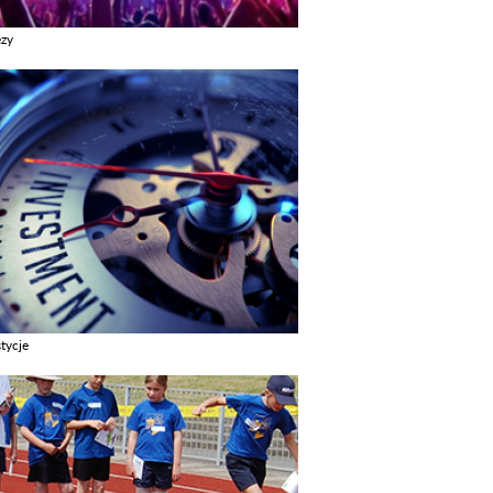
ezy
z galerie w kategori Imprezy
tycje
z galerie w kategori Inwestycje