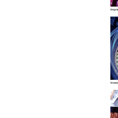
Impr
Zobac
Inwes
Zobac