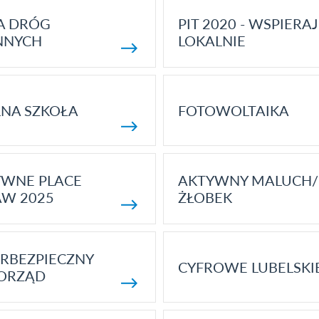
A DRÓG
PIT 2020 - WSPIERAJ
NNYCH
LOKALNIE
NA SZKOŁA
FOTOWOLTAIKA
YWNE PLACE
AKTYWNY MALUCH/
AW 2025
ŻŁOBEK
RBEZPIECZNY
CYFROWE LUBELSKI
ORZĄD