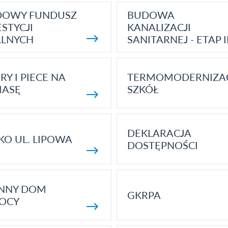
DOWY FUNDUSZ
BUDOWA
STYCJI
KANALIZACJI
ALNYCH
SANITARNEJ - ETAP I
RY I PIECE NA
TERMOMODERNIZA
MASĘ
SZKÓŁ
DEKLARACJA
KO UL. LIPOWA
DOSTĘPNOŚCI
ENNY DOM
GKRPA
OCY