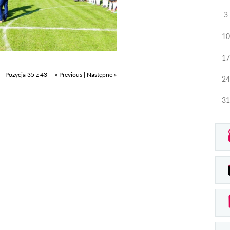
3
10
17
Pozycja 35 z 43
« Previous
|
Następne »
24
31