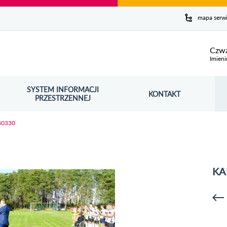
y serwis
mapa serw
ej
Czwa
Imieni
SYSTEM INFORMACJI
Szuk
KONTAKT
OŚNIK OTWORZY SIĘ W NOWYM OKNIE
PRZESTRZENNEJ
Wy
80330
KA
p