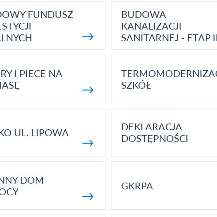
DOWY FUNDUSZ
BUDOWA
STYCJI
KANALIZACJI
ALNYCH
SANITARNEJ - ETAP I
RY I PIECE NA
TERMOMODERNIZA
MASĘ
SZKÓŁ
DEKLARACJA
KO UL. LIPOWA
DOSTĘPNOŚCI
ENNY DOM
GKRPA
OCY