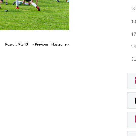
3
10
17
Pozycja 9 z 43
« Previous
|
Następne »
24
31