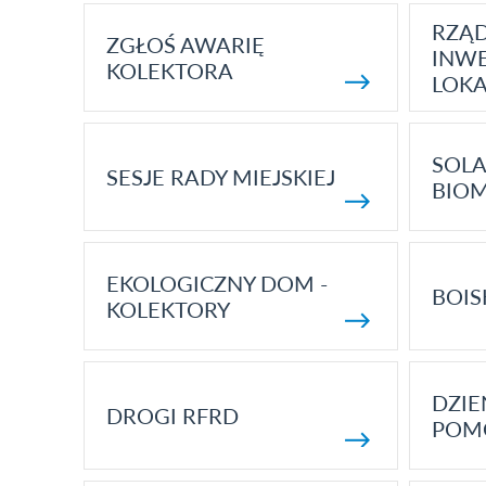
RZĄ
ZGŁOŚ AWARIĘ
INWE
KOLEKTORA
LOK
SOLA
SESJE RADY MIEJSKIEJ
BIO
EKOLOGICZNY DOM -
BOIS
KOLEKTORY
DZI
DROGI RFRD
POM