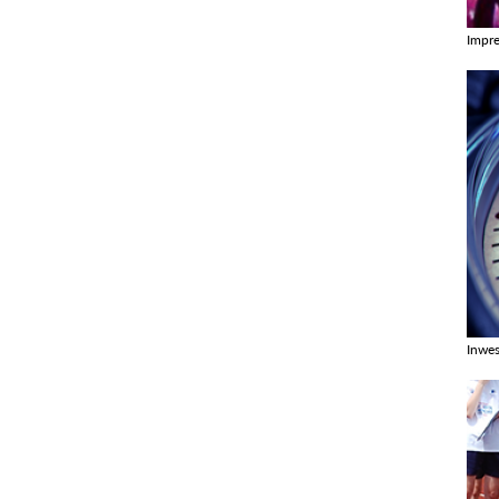
Impr
Zobac
Inwes
Zobac