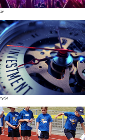
ezy
z galerie w kategori Imprezy
tycje
z galerie w kategori Inwestycje