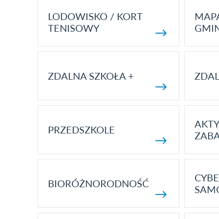
LODOWISKO / KORT
MAP
TENISOWY
GMI
ZDALNA SZKOŁA +
ZDAL
AKT
PRZEDSZKOLE
ZAB
CYBE
BIORÓŻNORODNOŚĆ
SAM