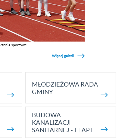
rzenia sportowe
z galerie w kategori Wydarzenia sportowe
Więcej galerii
MŁODZIEŻOWA RADA
GMINY
BUDOWA
KANALIZACJI
5
SANITARNEJ - ETAP I