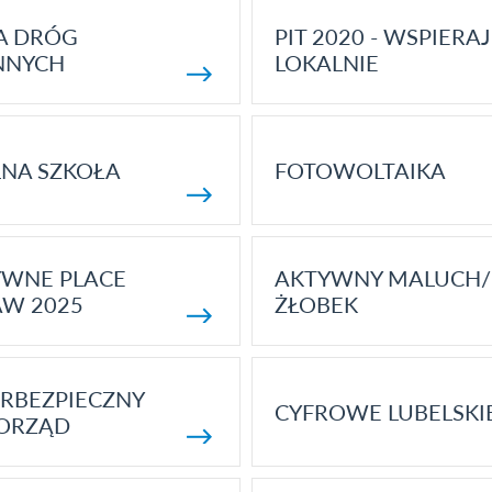
A DRÓG
PIT 2020 - WSPIERAJ
NNYCH
LOKALNIE
NA SZKOŁA
FOTOWOLTAIKA
YWNE PLACE
AKTYWNY MALUCH/
AW 2025
ŻŁOBEK
RBEZPIECZNY
CYFROWE LUBELSKI
ORZĄD