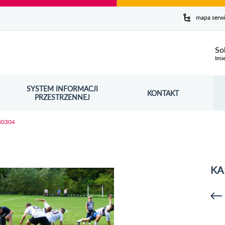
y serwis
mapa serw
ej
So
Imi
SYSTEM INFORMACJI
Szuk
KONTAKT
OŚNIK OTWORZY SIĘ W NOWYM OKNIE
PRZESTRZENNEJ
Wy
80304
KA
p