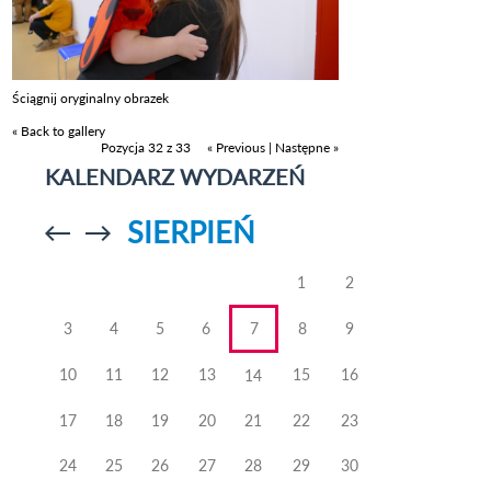
Ściągnij oryginalny obrazek
« Back to gallery
Pozycja 32 z 33
« Previous
|
Następne »
KALENDARZ WYDARZEŃ
SIERPIEŃ
Przejdź do
Przejdź do
poprzedniego
poprzedniego
miesiąca
miesiąca
1
2
3
4
5
6
7
8
9
10
11
12
13
15
16
14
17
18
19
20
21
22
23
24
25
26
27
28
29
30