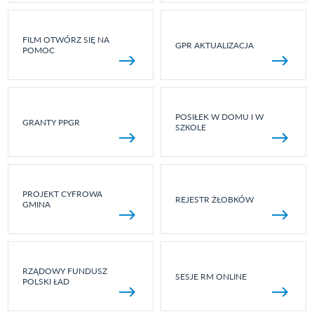
FILM OTWÓRZ SIĘ NA
GPR AKTUALIZACJA
POMOC
POSIŁEK W DOMU I W
GRANTY PPGR
SZKOLE
PROJEKT CYFROWA
REJESTR ŻŁOBKÓW
GMINA
RZĄDOWY FUNDUSZ
SESJE RM ONLINE
POLSKI ŁAD