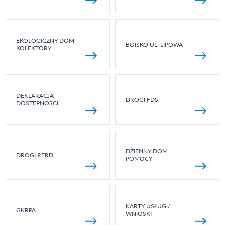
EKOLOGICZNY DOM -
BOISKO UL. LIPOWA
KOLEKTORY
DEKLARACJA
DROGI FDS
DOSTĘPNOŚCI
DZIENNY DOM
DROGI RFRD
POMOCY
KARTY USŁUG /
GKRPA
WNIOSKI