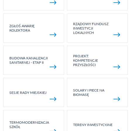
RZĄDOWY FUNDUSZ
ZGŁOŚ AWARIĘ
INWESTYCJI
KOLEKTORA
LOKALNYCH
PROJEKT:
BUDOWA KANALIZACJI
KOMPETENCJE
SANITARNEJ - ETAP II
PRZYSZŁOŚCI
SOLARY I PIECE NA
SESJE RADY MIEJSKIEJ
BIOMASĘ
TERMOMODERNIZACJA
TERENY INWESTYCYJNE
SZKÓŁ