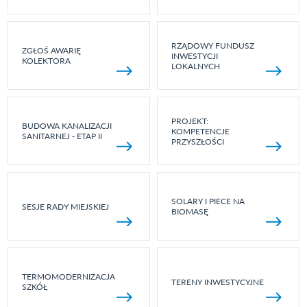
RZĄDOWY FUNDUSZ
ZGŁOŚ AWARIĘ
INWESTYCJI
KOLEKTORA
LOKALNYCH
PROJEKT:
BUDOWA KANALIZACJI
KOMPETENCJE
SANITARNEJ - ETAP II
PRZYSZŁOŚCI
SOLARY I PIECE NA
SESJE RADY MIEJSKIEJ
BIOMASĘ
TERMOMODERNIZACJA
TERENY INWESTYCYJNE
SZKÓŁ