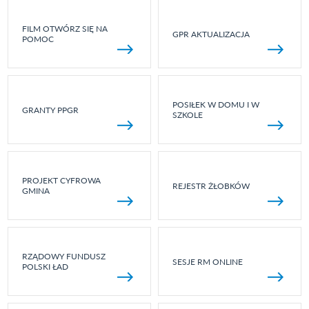
FILM OTWÓRZ SIĘ NA
GPR AKTUALIZACJA
POMOC
POSIŁEK W DOMU I W
GRANTY PPGR
SZKOLE
PROJEKT CYFROWA
REJESTR ŻŁOBKÓW
GMINA
RZĄDOWY FUNDUSZ
SESJE RM ONLINE
POLSKI ŁAD