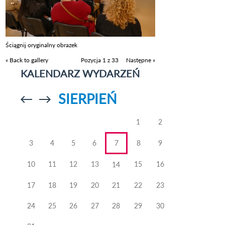
Ściągnij oryginalny obrazek
« Back to gallery
Pozycja 1 z 33
Następne »
KALENDARZ WYDARZEŃ
SIERPIEŃ
Przejdź do
Przejdź do
poprzedniego
poprzedniego
miesiąca
miesiąca
1
2
3
4
5
6
7
8
9
10
11
12
13
15
16
14
17
18
19
20
21
22
23
24
25
26
27
28
29
30