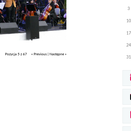
3
10
17
24
Pozycja 5 z 67
« Previous
|
Następne »
31