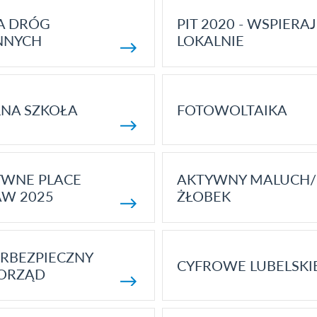
A DRÓG
PIT 2020 - WSPIERAJ
NNYCH
LOKALNIE
NA SZKOŁA
FOTOWOLTAIKA
YWNE PLACE
AKTYWNY MALUCH/
AW 2025
ŻŁOBEK
RBEZPIECZNY
CYFROWE LUBELSKI
ORZĄD