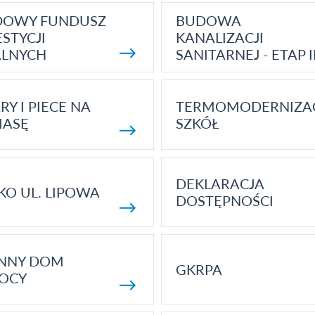
DOWY FUNDUSZ
BUDOWA
STYCJI
KANALIZACJI
ALNYCH
SANITARNEJ - ETAP I
RY I PIECE NA
TERMOMODERNIZA
MASĘ
SZKÓŁ
DEKLARACJA
KO UL. LIPOWA
DOSTĘPNOŚCI
ENNY DOM
GKRPA
OCY