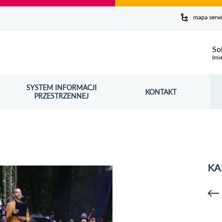
y serwis
mapa serw
ej
So
Imi
SYSTEM INFORMACJI
Szuk
KONTAKT
OŚNIK OTWORZY SIĘ W NOWYM OKNIE
PRZESTRZENNEJ
Wy
KA
p