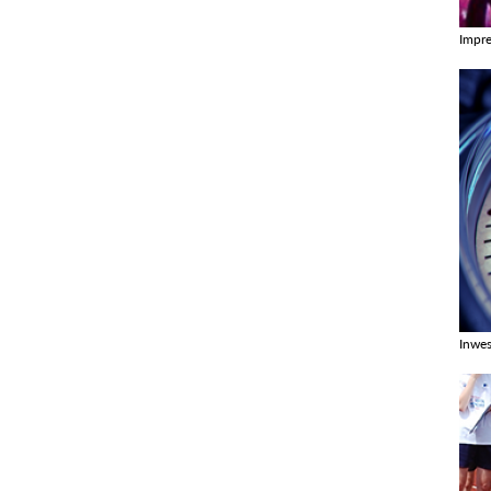
Impr
Zobac
Inwes
Zobac