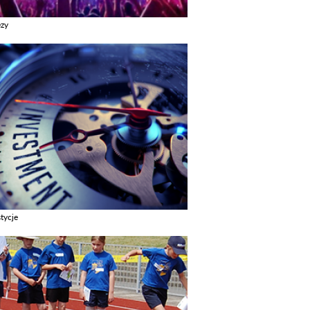
ezy
z galerie w kategori Imprezy
tycje
z galerie w kategori Inwestycje