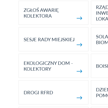
RZĄ
ZGŁOŚ AWARIĘ
INWE
KOLEKTORA
LOK
SOLA
SESJE RADY MIEJSKIEJ
BIO
EKOLOGICZNY DOM -
BOIS
KOLEKTORY
DZI
DROGI RFRD
POM