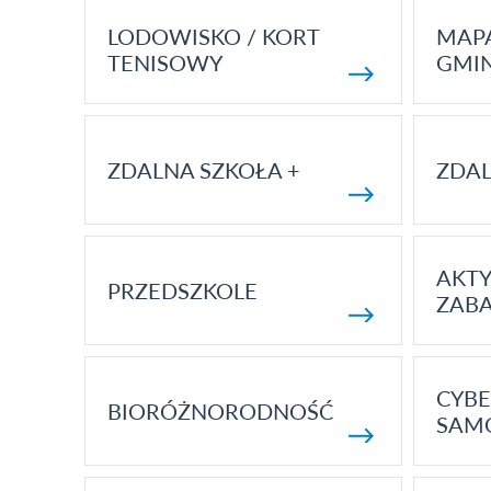
LODOWISKO / KORT
MAP
TENISOWY
GMI
ZDALNA SZKOŁA +
ZDAL
AKT
PRZEDSZKOLE
ZAB
CYBE
BIORÓŻNORODNOŚĆ
SAM