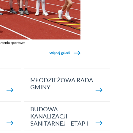
rzenia sportowe
z galerie w kategori Wydarzenia sportowe
Więcej galerii
MŁODZIEŻOWA RADA
GMINY
BUDOWA
KANALIZACJI
5
SANITARNEJ - ETAP I