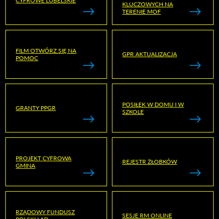
CYFROWE LUBELSKIE
KLUCZOWYCH NA
TERENIE MOF
FILM OTWÓRZ SIĘ NA
GPR AKTUALIZACJA
POMOC
POSIŁEK W DOMU I W
GRANTY PPGR
SZKOLE
PROJEKT CYFROWA
REJESTR ŻŁOBKÓW
GMINA
RZĄDOWY FUNDUSZ
SESJE RM ONLINE