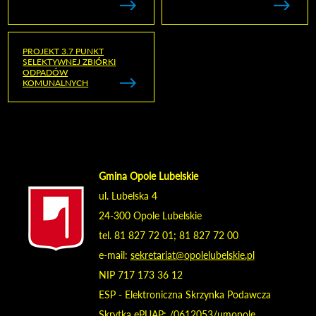
PROJEKT 3.7 PUNKT
SELEKTYWNEJ ZBIÓRKI
ODPADÓW
KOMUNALNYCH
Gmina Opole Lubelskie
ul. Lubelska 4
24-300 Opole Lubelskie
tel. 81 827 72 01; 81 827 72 00
e-mail:
sekretariat@opolelubelskie.pl
NIP 717 173 36 12
ESP - Elektroniczna Skrzynka Podawcza
Skrytka ePUAP: /0612053/umopole