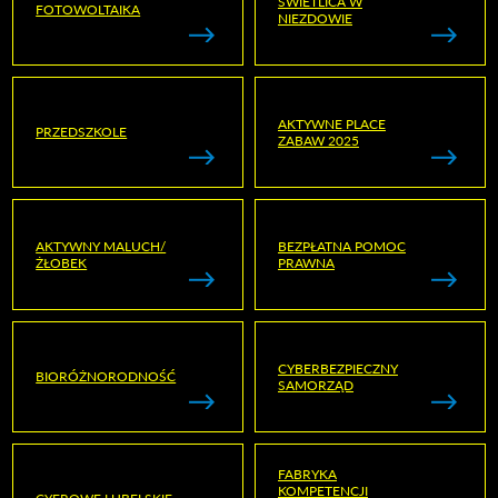
ŚWIETLICA W
FOTOWOLTAIKA
NIEZDOWIE
AKTYWNE PLACE
PRZEDSZKOLE
ZABAW 2025
AKTYWNY MALUCH/
BEZPŁATNA POMOC
ŻŁOBEK
PRAWNA
CYBERBEZPIECZNY
BIORÓŻNORODNOŚĆ
SAMORZĄD
FABRYKA
KOMPETENCJI