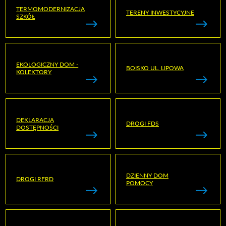
TERMOMODERNIZACJA
TERENY INWESTYCYJNE
SZKÓŁ
EKOLOGICZNY DOM -
BOISKO UL. LIPOWA
KOLEKTORY
DEKLARACJA
DROGI FDS
DOSTĘPNOŚCI
DZIENNY DOM
DROGI RFRD
POMOCY