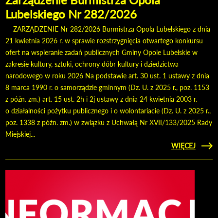
Lubelskiego Nr 282/2026
ZARZĄDZENIE Nr 282/2026 Burmistrza Opola Lubelskiego z dnia
21 kwietnia 2026 r. w sprawie rozstrzygnięcia otwartego konkursu
ofert na wspieranie zadań publicznych Gminy Opole Lubelskie w
zakresie kultury, sztuki, ochrony dóbr kultury i dziedzictwa
narodowego w roku 2026 Na podstawie art. 30 ust. 1 ustawy z dnia
8 marca 1990 r. o samorządzie gminnym (Dz. U. z 2025 r., poz. 1153
z późn. zm.) art. 15 ust. 2h i 2j ustawy z dnia 24 kwietnia 2003 r.
o działalności pożytku publicznego i o wolontariacie (Dz. U. z 2025 r.,
poz. 1338 z późn. zm.) w związku z Uchwałą Nr XVII/133/2025 Rady
Miejskiej...
CZYTAJ
WIĘCEJ
ZARZĄ
BURM
LUBEL
NR 28