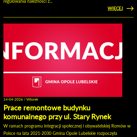
regulowania należności z...
CZYTAJ
WIĘCEJ
ODPR
CZYN
SPO
14-04-2026 / Wtorek
Prace remontowe budynku
komunalnego przy ul. Stary Rynek
W ramach programu integracji społecznej i obywatelskiej Romów w
Polsce na lata 2021-2030 Gmina Opole Lubelskie rozpoczęła