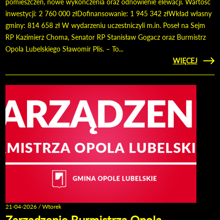
pomieszczeń, nowe wykończenia oraz odnowienie elewacji. Wartość
inwestycji: 2 760 000 złDofinansowanie: 1 945 342 złWkład własny
gminy: 814 658 zł W wydarzeniu uczestniczyli m.in. Poseł na Sejm
RP Kazimierz Choma, Senator RP Stanisław Gogacz oraz Burmistrz
Opola Lubelskiego Sławomir Plis. – To...
CZYTAJ
WIĘCEJ
O OF
OT
C
SPOŁE
W
LU
21-04-2026 / Wtorek
Zarządzenie Burmistrza Opola