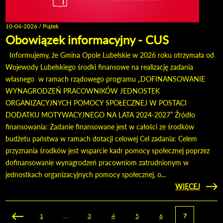
10-04-2026 / Piątek
Obowiązek informacyjny - CUS
Informujemy, że Gmina Opole Lubelskie w 2026 roku otrzymała od
Wojewody Lubelskiego środki finansowe na realizację zadania
własnego w ramach rządowego programu „DOFINANSOWANIE
WYNAGRODZEŃ PRACOWNIKÓW JEDNOSTEK
ORGANIZACYJNYCH POMOCY SPOŁECZNEJ W POSTACI
DODATKU MOTYWACYJNEGO NA LATA 2024-2027” Źródło
finansowania: Zadanie finansowane jest w całości ze środków
budżetu państwa w ramach dotacji celowej Cel zadania: Celem
przyznania środków jest wsparcie kadr pomocy społecznej poprzez
dofinansowanie wynagrodzeń pracowniom zatrudnionym w
jednostkach organizacyjnych pomocy społecznej, o...
CZYTAJ
WIĘCEJ
O OB
INFOR
Strony
1
…
3
4
5
6
7