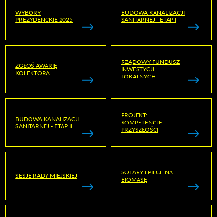
WYBORY
BUDOWA KANALIZACJI
PREZYDENCKIE 2025
SANITARNEJ - ETAP I
RZĄDOWY FUNDUSZ
ZGŁOŚ AWARIĘ
INWESTYCJI
KOLEKTORA
LOKALNYCH
PROJEKT:
BUDOWA KANALIZACJI
KOMPETENCJE
SANITARNEJ - ETAP II
PRZYSZŁOŚCI
SOLARY I PIECE NA
SESJE RADY MIEJSKIEJ
BIOMASĘ