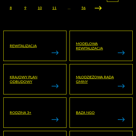
8
9
10
11
…
56
MODELOWA
REWITALIZACJA
REWITALIZACJA
KRAJOWY PLAN
MŁODZIEŻOWA RADA
ODBUDOWY
GMINY
RODZINA 3+
BAZA NGO