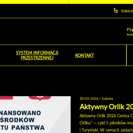
y serwis
mapa s
ej
Pi
Imie
SYSTEM INFORMACJI
Szu
KONTAKT
NOŚNIK OTWORZY SIĘ W NOWYM OKNIE
PRZESTRZENNEJ
Wy
30-05-2026 / Sobota
Aktywny Orlik 2
Aktywny Orlik 2026 Gmina Op
Orliku" — cykl 5 pikników m
i Turystyki. W ramach zadani