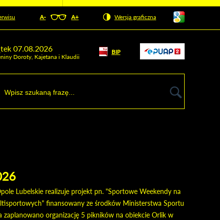
Pokaż/ukryj
erwisu
A-
pomniejsz czcionkę
A+
powiększ czcionkę
Wersja graficzna
Zresetuj czcionkę
listę
języków
Odnośnik
ątek 07.08.2026
BIP
Odnośnik
otworzy się w
niny Doroty, Kajetana i Klaudii
nowym oknie
otworzy
się w
kaj
nowym
szukiwarka
oknie
026
ole Lubelskie realizuje projekt pn. "Sportowe Weekendy na
ultisportowych" finansowany ze środków Ministerstwa Sportu
a zaplanowano organizację 5 pikników na obiekcie Orlik w