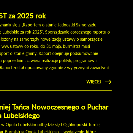
UKS OLIMP
NAGRODZONY
JST za 2025 rok
ania się z „Raportem o stanie Jednostki Samorządu
 Lubelskie za rok 2025”. Sporządzanie corocznego raportu o
ałożony na samorządy nowelizacją ustawy o samorządzie
a ww. ustawy co roku, do 31 maja, burmistrz musi
 raport o stanie gminy. Raport obejmuje podsumowanie
u poprzednim, zawiera realizację polityk, programów i
. Raport został opracowany zgodnie z wytycznymi zawartymi
CZYTAJ
WIĘCEJ
O
RAPORT
O
STANIE
JST ZA
rniej Tańca Nowoczesnego o Puchar
2025
ROK
 Lubelskiego
, w Opolu Lubelskim odbędzie się I Ogólnopolski Turniej
 Burmistrza Opola Lubelskiego – wydarzenie, które