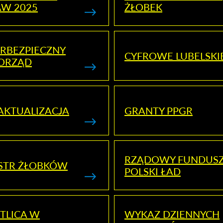
AW 2025
ŻŁOBEK
RBEZPIECZNY
CYFROWE LUBELSKI
ORZĄD
AKTUALIZACJA
GRANTY PPGR
RZĄDOWY FUNDUS
STR ŻŁOBKÓW
POLSKI ŁAD
TLICA W
WYKAZ DZIENNYCH