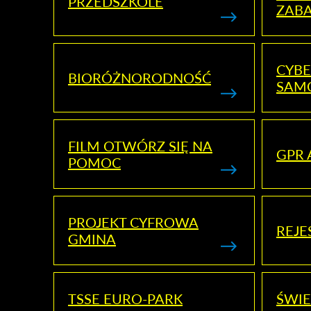
PRZEDSZKOLE
ZAB
CYBE
BIORÓŻNORODNOŚĆ
SAM
FILM OTWÓRZ SIĘ NA
GPR 
POMOC
PROJEKT CYFROWA
REJE
GMINA
TSSE EURO-PARK
ŚWIE