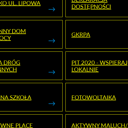
KO UL. LIPOWA
DOSTĘPNOŚCI
ENNY DOM
GKRPA
OCY
A DRÓG
PIT 2020 - WSPIERAJ
NNYCH
LOKALNIE
NA SZKOŁA
FOTOWOLTAIKA
YWNE PLACE
AKTYWNY MALUCH/