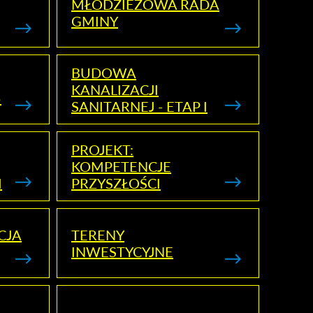
MŁODZIEŻOWA RADA
GMINY
BUDOWA
KANALIZACJI
5
SANITARNEJ - ETAP I
PROJEKT:
KOMPETENCJE
I
PRZYSZŁOŚCI
CJA
TERENY
INWESTYCYJNE