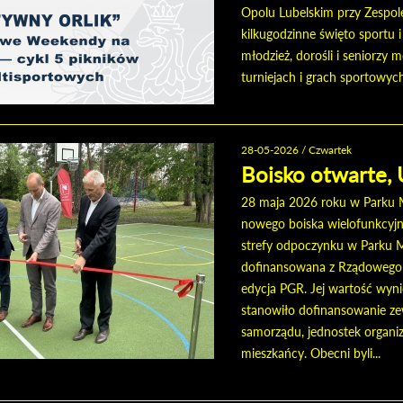
Opolu Lubelskim przy Zespole
kilkugodzinne święto sportu 
młodzież, dorośli i seniorzy 
turniejach i grach sportowyc
28-05-2026 / Czwartek
Boisko otwarte,
28 maja 2026 roku w Parku M
nowego boiska wielofunkcyjn
strefy odpoczynku w Parku M
dofinansowana z Rządowego F
edycja PGR. Jej wartość wyni
stanowiło dofinansowanie ze
samorządu, jednostek organiz
mieszkańcy. Obecni byli...