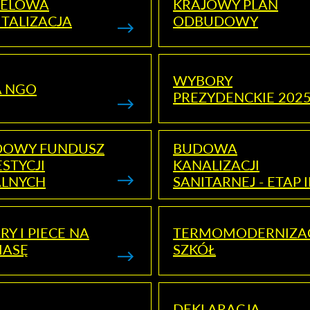
ELOWA
KRAJOWY PLAN
TALIZACJA
ODBUDOWY
WYBORY
A NGO
PREZYDENCKIE 202
DOWY FUNDUSZ
BUDOWA
STYCJI
KANALIZACJI
ALNYCH
SANITARNEJ - ETAP I
RY I PIECE NA
TERMOMODERNIZA
MASĘ
SZKÓŁ
DEKLARACJA