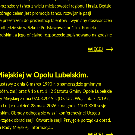
raz szkoły tańca z wielu miejscowości regionu i kraju. Będzie
którego celem jest promocja tańca, rozwijanie pasji
e przestrzeni do prezentacji talentów i wymiany doświadczeń
 odbędzie się w Szkole Podstawowej nr 1 im. Kornela
lskim, a jego oficjalne rozpoczęcie zaplanowano na godzinę
CZYTAJ
WIĘCEJ
OGÓLNOPOLS
TURNIEJ TAŃ
NOWOCZESNE
O PUCH
Miejskiej w Opolu Lubelskim.
BURMISTR
OPO
 ustawy z dnia 8 marca 1990 r. o samorządzie gminnym
LUBELSKIE
 późn. zm.) oraz § 16 ust. 1 i 2 Statutu Gminy Opole Lubelskie
iejskiej z dnia 07.03.2019 r. (Dz. Urz. Woj. Lub. z 2019 r.,
o ł u j ę na dzień 28 maja 2026 r. na godz. 1100 XXII sesję
skim. Obrady odbędą się w sali konferencyjnej Urzędu
orządek obrad sesji: Otwarcie sesji. Przyjęcie porządku obrad.
i Rady Miejskiej. Informacja...
CZYTAJ
WIĘCEJ
O XXII