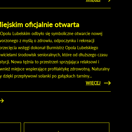
SESJA
RADY
MIEJSKIEJ
W OPOLU
iejskim oficjalnie otwarta
LUBELSKIM.
Opolu Lubelskim odbyło się symboliczne otwarcie nowej
tworzonego z myślą o zdrowiu, odpoczynku i rekreacji
zecięcia wstęgi dokonał Burmistrz Opola Lubelskiego
awicielami środowisk senioralnych, które od dłuższego czasu
estycji. Nowa tężnia to przestrzeń sprzyjająca relaksowi i
nież miejsce wspierające profilaktykę zdrowotną. Naturalny
 dzięki przepływowi solanki po gałązkach tarniny...
CZYTAJ
WIĘCEJ
O TĘŻNIA
W PARKU
MIEJSKIM
OFICJALNIE
OTWARTA