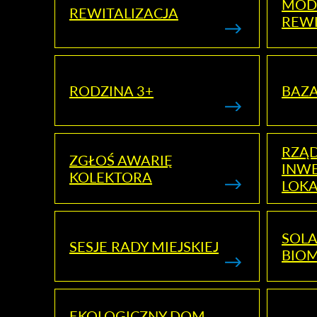
MOD
REWITALIZACJA
REWI
RODZINA 3+
BAZ
RZĄ
ZGŁOŚ AWARIĘ
INWE
KOLEKTORA
LOK
SOLA
SESJE RADY MIEJSKIEJ
BIO
EKOLOGICZNY DOM -