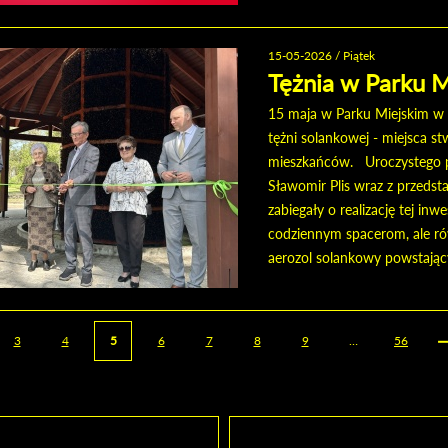
15-05-2026 / Piątek
Tężnia w Parku M
15 maja w Parku Miejskim w 
tężni solankowej - miejsca s
mieszkańców. Uroczystego pr
Sławomir Plis wraz z przedst
zabiegały o realizację tej inw
codziennym spacerom, ale rów
aerozol solankowy powstający
3
4
5
6
7
8
9
…
56