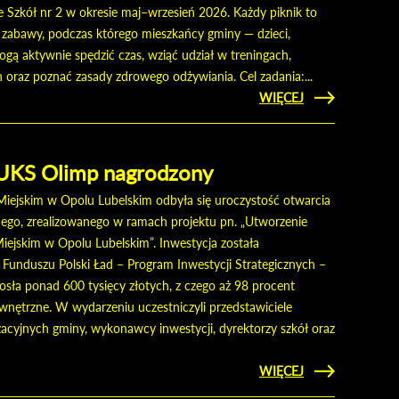
 Szkół nr 2 w okresie maj–wrzesień 2026. Każdy piknik to
i zabawy, podczas którego mieszkańcy gminy — dzieci,
mogą aktywnie spędzić czas, wziąć udział w treningach,
h oraz poznać zasady zdrowego odżywiania. Cel zadania:...
CZYTAJ
WIĘCEJ
O
AKTYWNY
ORLIK
2026
 UKS Olimp nagrodzony
iejskim w Opolu Lubelskim odbyła się uroczystość otwarcia
ego, zrealizowanego w ramach projektu pn. „Utworzenie
iejskim w Opolu Lubelskim”. Inwestycja została
unduszu Polski Ład – Program Inwestycji Strategicznych –
osła ponad 600 tysięcy złotych, z czego aż 98 procent
wnętrzne. W wydarzeniu uczestniczyli przedstawiciele
acyjnych gminy, wykonawcy inwestycji, dyrektorzy szkół oraz
CZYTAJ
WIĘCEJ
O BOISKO
OTWARTE,