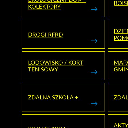
BOIS
KOLEKTORY
DZI
DROGI RFRD
POM
LODOWISKO / KORT
MAP
TENISOWY
GMI
ZDALNA SZKOŁA +
ZDAL
AKT