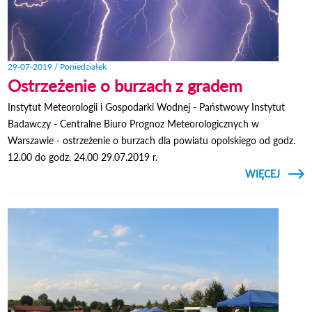
29-07-2019 / Poniedziałek
Ostrzeżenie o burzach z gradem
Instytut Meteorologii i Gospodarki Wodnej - Państwowy Instytut
Badawczy - Centralne Biuro Prognoz Meteorologicznych w
Warszawie - ostrzeżenie o burzach dla powiatu opolskiego od godz.
12.00 do godz. 24.00 29.07.2019 r.
CZYTAJ
WIĘCEJ
OSTRZ
O B
Z G