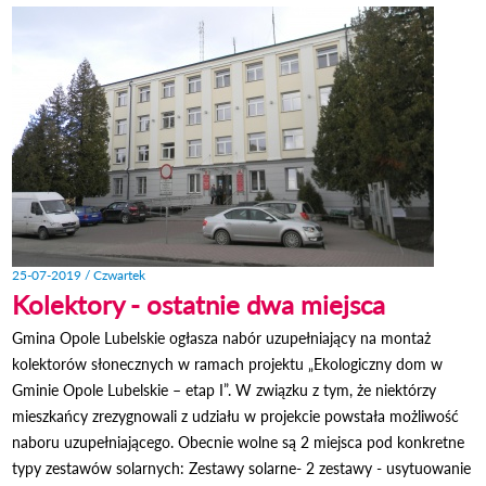
OB
OŚWIA
25-07-2019 / Czwartek
Kolektory - ostatnie dwa miejsca
Gmina Opole Lubelskie ogłasza nabór uzupełniający na montaż
kolektorów słonecznych w ramach projektu „Ekologiczny dom w
Gminie Opole Lubelskie – etap I”. W związku z tym, że niektórzy
mieszkańcy zrezygnowali z udziału w projekcie powstała możliwość
naboru uzupełniającego. Obecnie wolne są 2 miejsca pod konkretne
typy zestawów solarnych: Zestawy solarne- 2 zestawy - usytuowanie