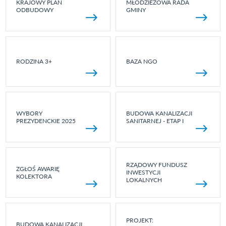
KRAJOWY PLAN
MŁODZIEŻOWA RADA
ODBUDOWY
GMINY
RODZINA 3+
BAZA NGO
WYBORY
BUDOWA KANALIZACJI
PREZYDENCKIE 2025
SANITARNEJ - ETAP I
RZĄDOWY FUNDUSZ
ZGŁOŚ AWARIĘ
INWESTYCJI
KOLEKTORA
LOKALNYCH
PROJEKT:
BUDOWA KANALIZACJI