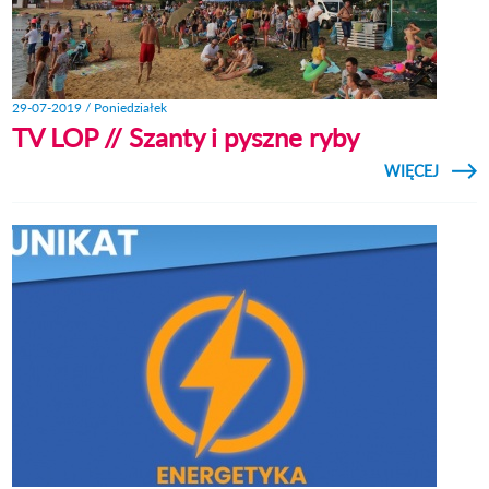
29-07-2019 / Poniedziałek
TV LOP // Szanty i pyszne ryby
CZYTAJ
WIĘCEJ
O T
LOP /
SZANT
PYSZN
RYB