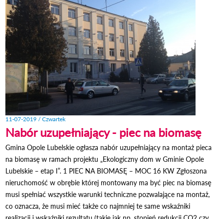
AZ
11-07-2019 / Czwartek
Nabór uzupełniający - piec na biomasę
Gmina Opole Lubelskie ogłasza nabór uzupełniający na montaż pieca
na biomasę w ramach projektu „Ekologiczny dom w Gminie Opole
Lubelskie – etap I”. 1 PIEC NA BIOMASĘ – MOC 16 KW Zgłoszona
nieruchomość w obrębie której montowany ma być piec na biomasę
musi spełniać wszystkie warunki techniczne pozwalające na montaż,
co oznacza, że musi mieć także co najmniej te same wskaźniki
realizacji i wskaźniki rezultatu (takie jak np. stopień redukcji CO2 czy