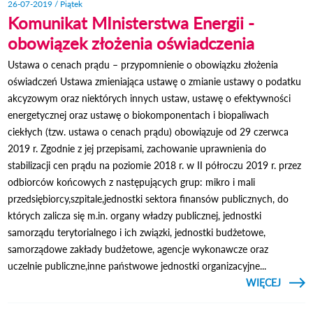
26-07-2019 / Piątek
Komunikat MInisterstwa Energii -
obowiązek złożenia oświadczenia
Ustawa o cenach prądu – przypomnienie o obowiązku złożenia
oświadczeń Ustawa zmieniająca ustawę o zmianie ustawy o podatku
akcyzowym oraz niektórych innych ustaw, ustawę o efektywności
energetycznej oraz ustawę o biokomponentach i biopaliwach
ciekłych (tzw. ustawa o cenach prądu) obowiązuje od 29 czerwca
2019 r. Zgodnie z jej przepisami, zachowanie uprawnienia do
stabilizacji cen prądu na poziomie 2018 r. w II półroczu 2019 r. przez
odbiorców końcowych z następujących grup: mikro i mali
przedsiębiorcy,szpitale,jednostki sektora finansów publicznych, do
których zalicza się m.in. organy władzy publicznej, jednostki
samorządu terytorialnego i ich związki, jednostki budżetowe,
samorządowe zakłady budżetowe, agencje wykonawcze oraz
uczelnie publiczne,inne państwowe jednostki organizacyjne...
CZYTAJ
WIĘCEJ
O KO
MINI