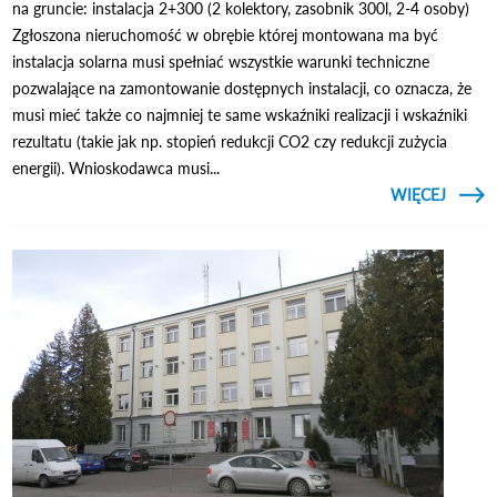
na gruncie: instalacja 2+300 (2 kolektory, zasobnik 300l, 2-4 osoby)
Zgłoszona nieruchomość w obrębie której montowana ma być
instalacja solarna musi spełniać wszystkie warunki techniczne
pozwalające na zamontowanie dostępnych instalacji, co oznacza, że
musi mieć także co najmniej te same wskaźniki realizacji i wskaźniki
rezultatu (takie jak np. stopień redukcji CO2 czy redukcji zużycia
energii). Wnioskodawca musi...
CZYTAJ
WIĘCEJ
KOLEK
- OST
MI