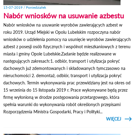
15-07-2019 / Poniedziałek
Nabór wniosków na usuwanie azbestu
Nabór wniosków na usuwanie wyrobów zawierających azbest w
roku 2019. Urząd Miejski w Opolu Lubelskim rozpoczyna nabór
wniosków o udzielenia pomocy na usunięcie wyrobów zawierających
azbest z posesji osób fizycznych i wspólnot mieszkaniowych z terenu
miasta i gminy Opole Lubelskie.Zadanie będzie realizowane w
następujących zakresach:1. odbiór, transport i utylizacja pokryć
dachowych już zdemontowanych i składowanych tymczasowo na
nieruchomości 2. demontaż, odbiór, transport i utylizacja pokryć
dachowych. Termin wykonywania prac przewidziany jest na okres od
15 września do 15 listopada 2019 r. Prace wykonywane będą przez
firmę wyłonioną w drodze postępowania przetargowego, która
spełnia warunki do wykonywania robót określonych przepisami
Rozporządzenia Ministra Gospodarki, Pracy i Polityki...
CZYTAJ
WIĘCEJ
O 
WNIO
USUW