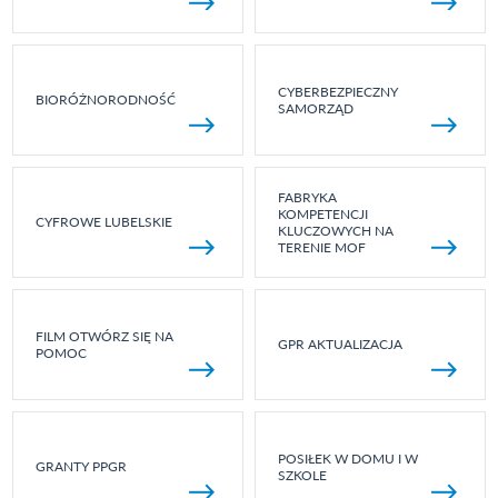
CYBERBEZPIECZNY
BIORÓŻNORODNOŚĆ
SAMORZĄD
FABRYKA
KOMPETENCJI
CYFROWE LUBELSKIE
KLUCZOWYCH NA
TERENIE MOF
FILM OTWÓRZ SIĘ NA
GPR AKTUALIZACJA
POMOC
POSIŁEK W DOMU I W
GRANTY PPGR
SZKOLE