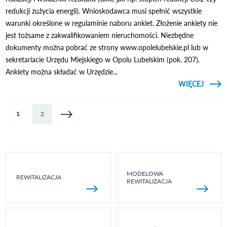
redukcji zużycia energii). Wnioskodawca musi spełnić wszystkie
warunki określone w regulaminie naboru ankiet. Złożenie ankiety nie
jest tożsame z zakwalifikowaniem nieruchomości. Niezbędne
dokumenty można pobrać ze strony www.opolelubelskie.pl lub w
sekretariacie Urzędu Miejskiego w Opolu Lubelskim (pok. 207).
Ankiety można składać w Urzędzie...
CZYTAJ
WIĘCEJ
UZUPE
Strony
1
2
MODELOWA
REWITALIZACJA
REWITALIZACJA