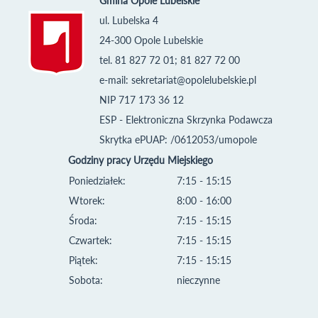
Gmina Opole Lubelskie
ul. Lubelska 4
24-300 Opole Lubelskie
tel. 81 827 72 01; 81 827 72 00
e-mail:
sekretariat@opolelubelskie.pl
NIP 717 173 36 12
ESP - Elektroniczna Skrzynka Podawcza
Skrytka ePUAP: /0612053/umopole
Godziny pracy Urzędu Miejskiego
Poniedziałek:
7:15 - 15:15
Wtorek:
8:00 - 16:00
Środa:
7:15 - 15:15
Czwartek:
7:15 - 15:15
Piątek:
7:15 - 15:15
Sobota:
nieczynne