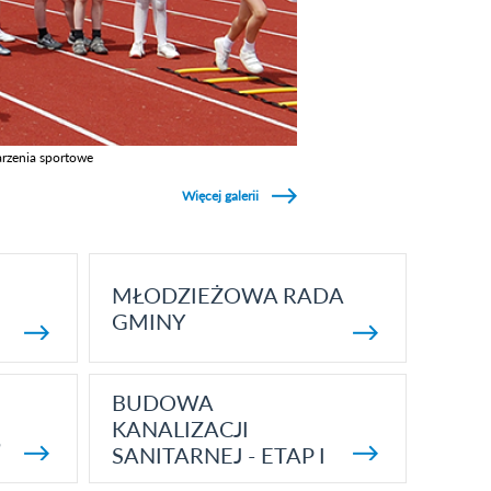
rzenia sportowe
z galerie w kategori Wydarzenia sportowe
Więcej galerii
MŁODZIEŻOWA RADA
GMINY
BUDOWA
KANALIZACJI
5
SANITARNEJ - ETAP I