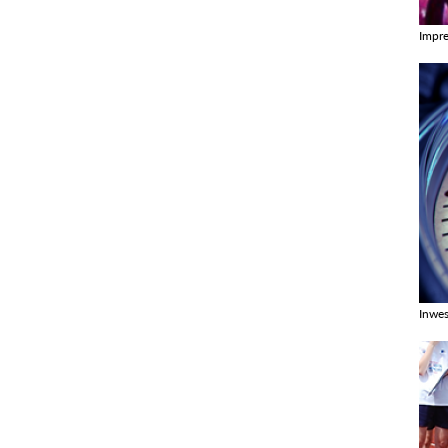
Impr
Zobac
Inwes
Zobac