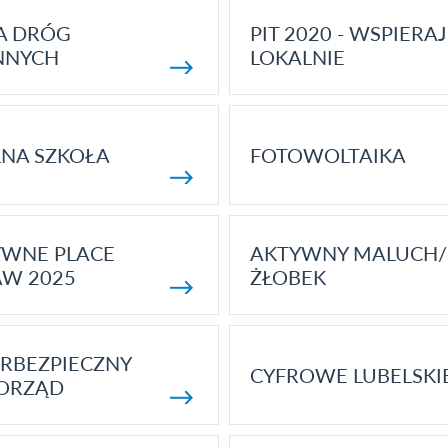
A DRÓG
PIT 2020 - WSPIERAJ
NNYCH
LOKALNIE
NA SZKOŁA
FOTOWOLTAIKA
YWNE PLACE
AKTYWNY MALUCH/
AW 2025
ŻŁOBEK
RBEZPIECZNY
CYFROWE LUBELSKI
ORZĄD