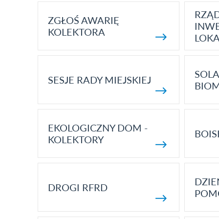
RZĄ
ZGŁOŚ AWARIĘ
INWE
KOLEKTORA
LOK
SOLA
SESJE RADY MIEJSKIEJ
BIO
EKOLOGICZNY DOM -
BOIS
KOLEKTORY
DZI
DROGI RFRD
POM