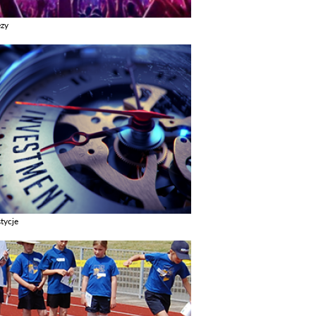
ezy
z galerie w kategori Imprezy
tycje
z galerie w kategori Inwestycje