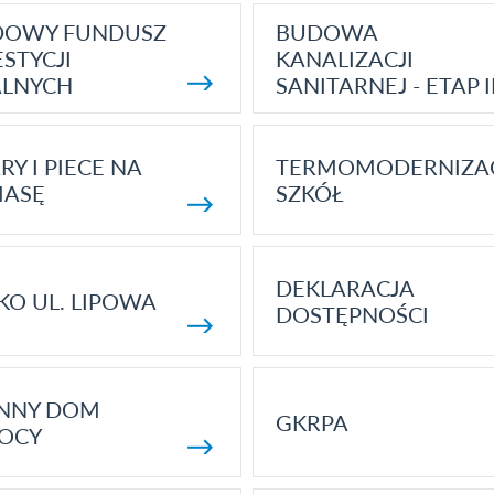
DOWY FUNDUSZ
BUDOWA
STYCJI
KANALIZACJI
ALNYCH
SANITARNEJ - ETAP I
RY I PIECE NA
TERMOMODERNIZA
MASĘ
SZKÓŁ
DEKLARACJA
KO UL. LIPOWA
DOSTĘPNOŚCI
ENNY DOM
GKRPA
OCY