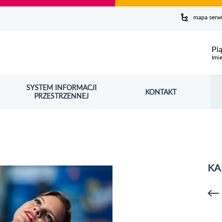
y serwis
mapa serw
ej
Pi
Imie
SYSTEM INFORMACJI
Szuk
KONTAKT
OŚNIK OTWORZY SIĘ W NOWYM OKNIE
PRZESTRZENNEJ
Wy
KA
p