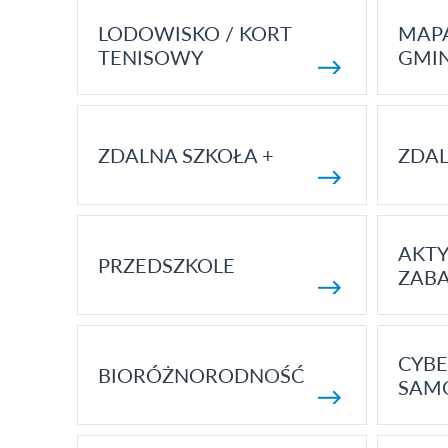
LODOWISKO / KORT
MAP
TENISOWY
GMI
ZDALNA SZKOŁA +
ZDAL
AKT
PRZEDSZKOLE
ZAB
CYBE
BIORÓŻNORODNOŚĆ
SAM