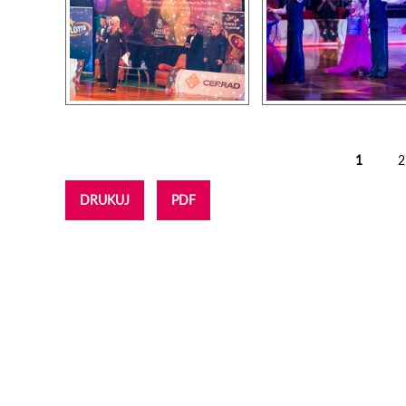
1
2
Strony
DRUKUJ
PDF