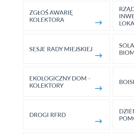
RZĄ
ZGŁOŚ AWARIĘ
INWE
KOLEKTORA
LOK
SOLA
SESJE RADY MIEJSKIEJ
BIO
EKOLOGICZNY DOM -
BOIS
KOLEKTORY
DZI
DROGI RFRD
POM