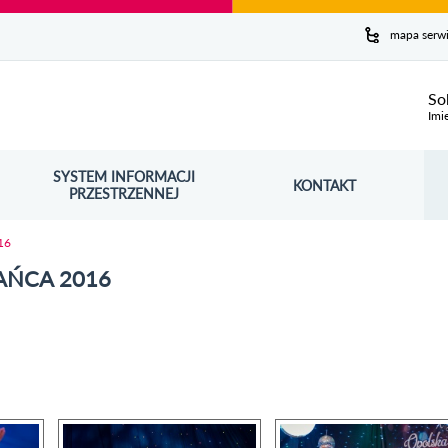
y serwis
mapa serw
ej
So
Imi
SYSTEM INFORMACJI
Szuk
KONTAKT
OŚNIK OTWORZY SIĘ W NOWYM OKNIE
PRZESTRZENNEJ
Wy
16
AŃCA 2016