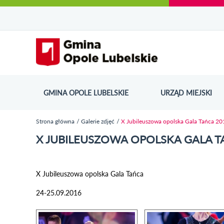
Urząd Miejski w Opolu Lubelskim - oficjaln
Przejdź
Przejdź
Przejdź do
Przejdź do
Przejdź do
Przejdź
Przejdź do
Przejdź
Przejdź
do
do
wyszukiwarki
ścieżki
kategorii
do
kalendarza
do
do
Przejdź do strony startow
mapy
menu
nawigacyjnej
aktualności
treści
wydarzeń
galerii
stopki
strony
zdjęć
GMINA OPOLE LUBELSKIE
URZĄD MIEJSKI
ODN
Strona główna
Galerie zdjęć
X Jubileuszowa opolska Gala Tańca 20
Jesteś tutaj
X JUBILEUSZOWA OPOLSKA GALA T
X Jubileuszowa opolska Gala Tańca
24-25.09.2016