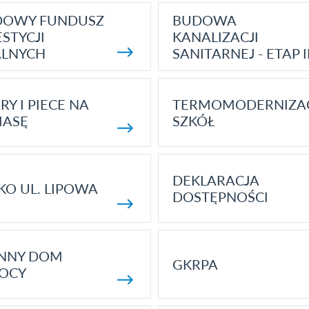
DOWY FUNDUSZ
BUDOWA
STYCJI
KANALIZACJI
ALNYCH
SANITARNEJ - ETAP I
RY I PIECE NA
TERMOMODERNIZA
MASĘ
SZKÓŁ
DEKLARACJA
KO UL. LIPOWA
DOSTĘPNOŚCI
ENNY DOM
GKRPA
OCY