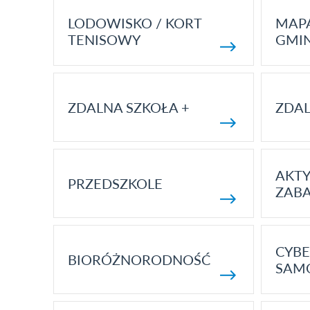
LODOWISKO / KORT
MAP
TENISOWY
GMI
ZDALNA SZKOŁA +
ZDAL
AKT
PRZEDSZKOLE
ZAB
CYBE
BIORÓŻNORODNOŚĆ
SAM