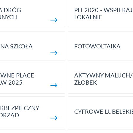
A DRÓG
PIT 2020 - WSPIERAJ
NNYCH
LOKALNIE
NA SZKOŁA
FOTOWOLTAIKA
YWNE PLACE
AKTYWNY MALUCH/
AW 2025
ŻŁOBEK
RBEZPIECZNY
CYFROWE LUBELSKI
ORZĄD