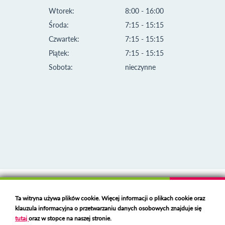
Wtorek:
8:00 - 16:00
Środa:
7:15 - 15:15
Czwartek:
7:15 - 15:15
Piątek:
7:15 - 15:15
Sobota:
nieczynne
Klauzula informacyjna i polityka plików cookies
Ta witryna używa plików cookie. Więcej informacji o plikach cookie oraz
Deklaracja dostępności
klauzula informacyjna o przetwarzaniu danych osobowych znajduje się
Polski serwer RBL
https://polspam.pl/
tutaj
oraz w stopce na naszej stronie.