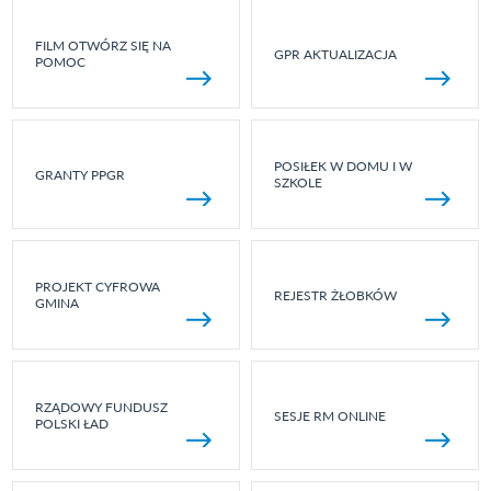
FILM OTWÓRZ SIĘ NA
GPR AKTUALIZACJA
POMOC
POSIŁEK W DOMU I W
GRANTY PPGR
SZKOLE
PROJEKT CYFROWA
REJESTR ŻŁOBKÓW
GMINA
RZĄDOWY FUNDUSZ
SESJE RM ONLINE
POLSKI ŁAD