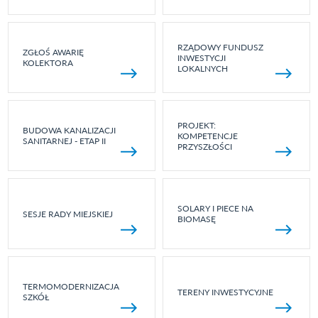
RZĄDOWY FUNDUSZ
ZGŁOŚ AWARIĘ
INWESTYCJI
KOLEKTORA
LOKALNYCH
PROJEKT:
BUDOWA KANALIZACJI
KOMPETENCJE
SANITARNEJ - ETAP II
PRZYSZŁOŚCI
SOLARY I PIECE NA
SESJE RADY MIEJSKIEJ
BIOMASĘ
TERMOMODERNIZACJA
TERENY INWESTYCYJNE
SZKÓŁ