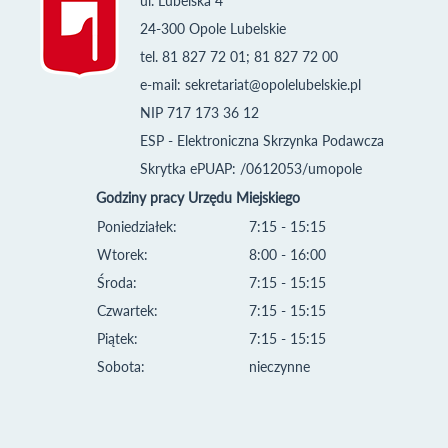
ul. Lubelska 4
24-300 Opole Lubelskie
tel. 81 827 72 01; 81 827 72 00
e-mail:
sekretariat@opolelubelskie.pl
NIP 717 173 36 12
ESP - Elektroniczna Skrzynka Podawcza
Skrytka ePUAP: /0612053/umopole
Godziny pracy Urzędu Miejskiego
Poniedziałek:
7:15 - 15:15
Wtorek:
8:00 - 16:00
Środa:
7:15 - 15:15
Czwartek:
7:15 - 15:15
Piątek:
7:15 - 15:15
Sobota:
nieczynne