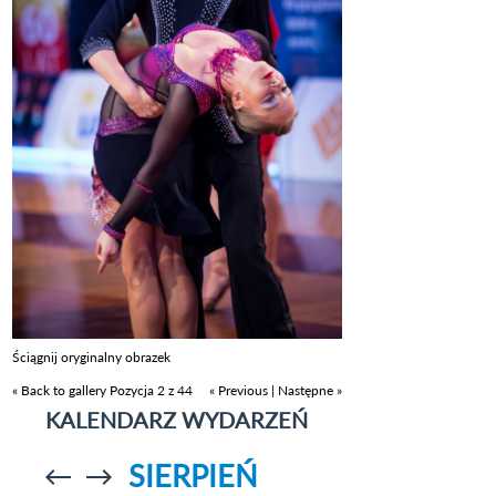
Ściągnij oryginalny obrazek
« Back to gallery
Pozycja 2 z 44
« Previous
|
Następne »
KALENDARZ WYDARZEŃ
SIERPIEŃ
Przejdź do
Przejdź do
poprzedniego
poprzedniego