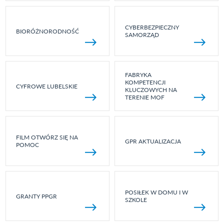
CYBERBEZPIECZNY
BIORÓŻNORODNOŚĆ
SAMORZĄD
FABRYKA
KOMPETENCJI
CYFROWE LUBELSKIE
KLUCZOWYCH NA
TERENIE MOF
FILM OTWÓRZ SIĘ NA
GPR AKTUALIZACJA
POMOC
POSIŁEK W DOMU I W
GRANTY PPGR
SZKOLE