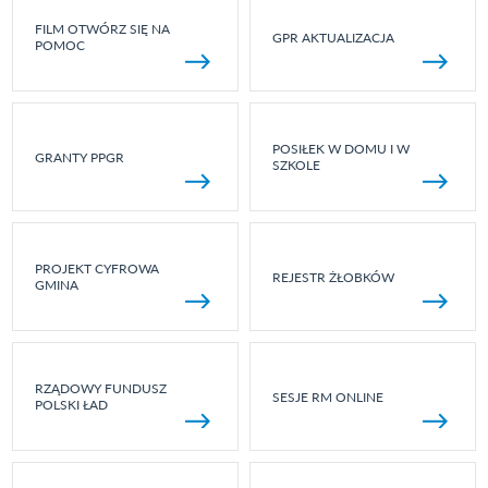
FILM OTWÓRZ SIĘ NA
GPR AKTUALIZACJA
POMOC
POSIŁEK W DOMU I W
GRANTY PPGR
SZKOLE
PROJEKT CYFROWA
REJESTR ŻŁOBKÓW
GMINA
RZĄDOWY FUNDUSZ
SESJE RM ONLINE
POLSKI ŁAD