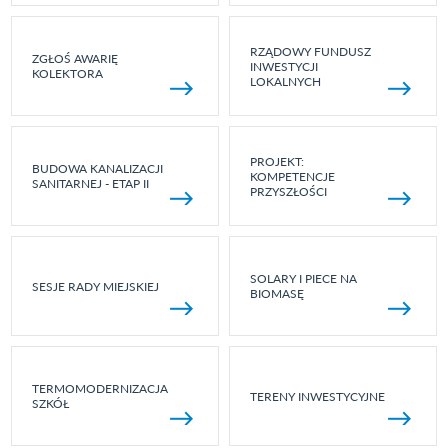
RZĄDOWY FUNDUSZ
ZGŁOŚ AWARIĘ
INWESTYCJI
KOLEKTORA
LOKALNYCH
PROJEKT:
BUDOWA KANALIZACJI
KOMPETENCJE
SANITARNEJ - ETAP II
PRZYSZŁOŚCI
SOLARY I PIECE NA
SESJE RADY MIEJSKIEJ
BIOMASĘ
TERMOMODERNIZACJA
TERENY INWESTYCYJNE
SZKÓŁ