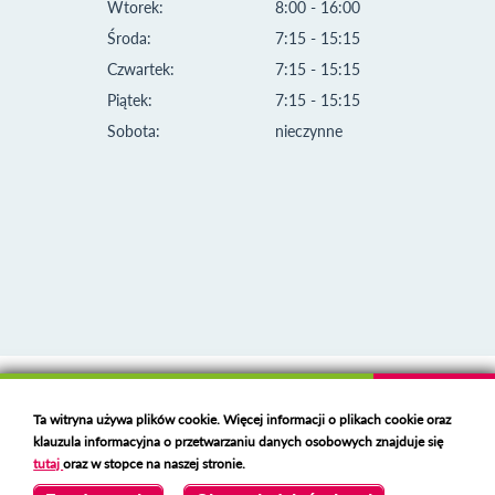
Wtorek:
8:00 - 16:00
Środa:
7:15 - 15:15
Czwartek:
7:15 - 15:15
Piątek:
7:15 - 15:15
Sobota:
nieczynne
Klauzula informacyjna i polityka plików cookies
Ta witryna używa plików cookie. Więcej informacji o plikach cookie oraz
Deklaracja dostępności
klauzula informacyjna o przetwarzaniu danych osobowych znajduje się
Polski serwer RBL
https://polspam.pl/
tutaj
oraz w stopce na naszej stronie.
Copyright 2023 Urząd Miejski w Opolu Lubelskim