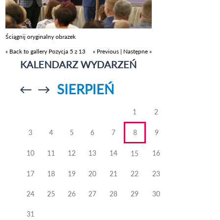
Ściągnij oryginalny obrazek
« Back to gallery
Pozycja 5 z 13
« Previous
|
Następne »
KALENDARZ WYDARZEŃ
SIERPIEŃ
Przejdź do
Przejdź do
poprzedniego
poprzedniego
miesiąca
miesiąca
1
2
3
4
5
6
7
8
9
10
11
12
13
14
16
15
17
18
19
20
21
22
23
24
25
26
27
28
29
30
31