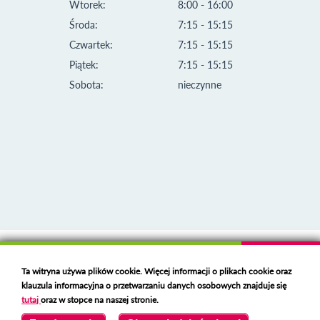
Wtorek:
8:00 - 16:00
Środa:
7:15 - 15:15
Czwartek:
7:15 - 15:15
Piątek:
7:15 - 15:15
Sobota:
nieczynne
Klauzula informacyjna i polityka plików cookies
Ta witryna używa plików cookie. Więcej informacji o plikach cookie oraz
Deklaracja dostępności
klauzula informacyjna o przetwarzaniu danych osobowych znajduje się
Polski serwer RBL
https://polspam.pl/
tutaj
oraz w stopce na naszej stronie.
Copyright 2023 Urząd Miejski w Opolu Lubelskim