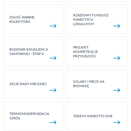
RZĄDOWY FUNDUSZ
ZGŁOŚ AWARIĘ
INWESTYCJI
KOLEKTORA
LOKALNYCH
PROJEKT:
BUDOWA KANALIZACJI
KOMPETENCJE
SANITARNEJ - ETAP II
PRZYSZŁOŚCI
SOLARY I PIECE NA
SESJE RADY MIEJSKIEJ
BIOMASĘ
TERMOMODERNIZACJA
TERENY INWESTYCYJNE
SZKÓŁ