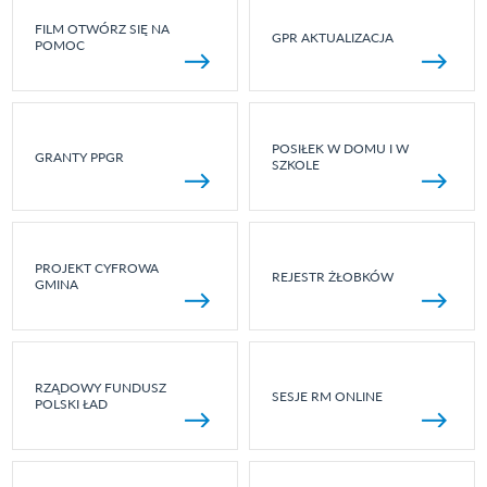
FILM OTWÓRZ SIĘ NA
GPR AKTUALIZACJA
POMOC
POSIŁEK W DOMU I W
GRANTY PPGR
SZKOLE
PROJEKT CYFROWA
REJESTR ŻŁOBKÓW
GMINA
RZĄDOWY FUNDUSZ
SESJE RM ONLINE
POLSKI ŁAD