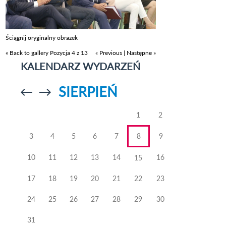
Ściągnij oryginalny obrazek
« Back to gallery
Pozycja 4 z 13
« Previous
|
Następne »
KALENDARZ WYDARZEŃ
SIERPIEŃ
Przejdź do
Przejdź do
poprzedniego
poprzedniego
miesiąca
miesiąca
1
2
3
4
5
6
7
8
9
10
11
12
13
14
16
15
17
18
19
20
21
22
23
24
25
26
27
28
29
30
31