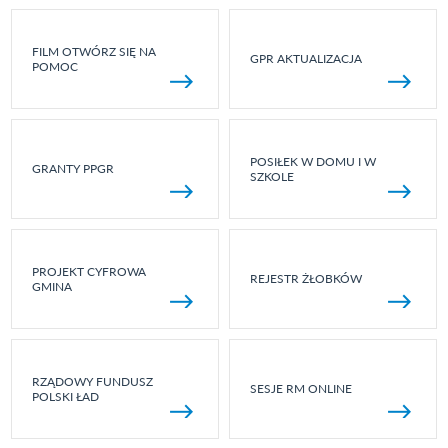
FILM OTWÓRZ SIĘ NA
GPR AKTUALIZACJA
POMOC
POSIŁEK W DOMU I W
GRANTY PPGR
SZKOLE
PROJEKT CYFROWA
REJESTR ŻŁOBKÓW
GMINA
RZĄDOWY FUNDUSZ
SESJE RM ONLINE
POLSKI ŁAD