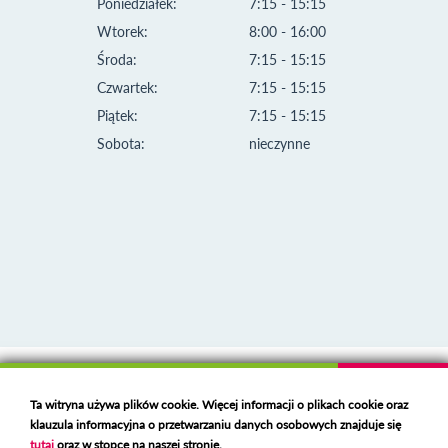
Poniedziałek:
7:15 - 15:15
Wtorek:
8:00 - 16:00
Środa:
7:15 - 15:15
Czwartek:
7:15 - 15:15
Piątek:
7:15 - 15:15
Sobota:
nieczynne
Klauzula informacyjna i polityka plików cookies
Ta witryna używa plików cookie. Więcej informacji o plikach cookie oraz
Deklaracja dostępności
klauzula informacyjna o przetwarzaniu danych osobowych znajduje się
Polski serwer RBL
https://polspam.pl/
tutaj
oraz w stopce na naszej stronie.