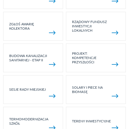
RZĄDOWY FUNDUSZ
ZGŁOŚ AWARIĘ
INWESTYCJI
KOLEKTORA
LOKALNYCH
PROJEKT:
BUDOWA KANALIZACJI
KOMPETENCJE
SANITARNEJ - ETAP II
PRZYSZŁOŚCI
SOLARY I PIECE NA
SESJE RADY MIEJSKIEJ
BIOMASĘ
TERMOMODERNIZACJA
TERENY INWESTYCYJNE
SZKÓŁ