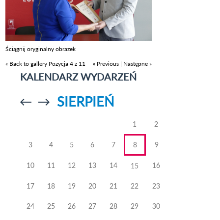
Ściągnij oryginalny obrazek
« Back to gallery
Pozycja 4 z 11
« Previous
|
Następne »
KALENDARZ WYDARZEŃ
SIERPIEŃ
Przejdź do
Przejdź do
poprzedniego
poprzedniego
miesiąca
miesiąca
1
2
3
4
5
6
7
8
9
10
11
12
13
14
16
15
17
18
19
20
21
22
23
24
25
26
27
28
29
30