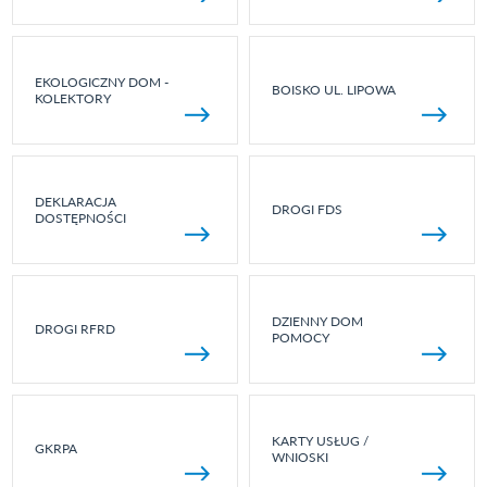
EKOLOGICZNY DOM -
BOISKO UL. LIPOWA
KOLEKTORY
DEKLARACJA
DROGI FDS
DOSTĘPNOŚCI
DZIENNY DOM
DROGI RFRD
POMOCY
KARTY USŁUG /
GKRPA
WNIOSKI