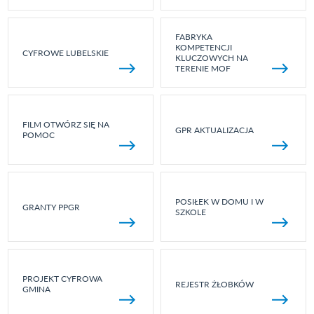
FABRYKA
KOMPETENCJI
CYFROWE LUBELSKIE
KLUCZOWYCH NA
TERENIE MOF
FILM OTWÓRZ SIĘ NA
GPR AKTUALIZACJA
POMOC
POSIŁEK W DOMU I W
GRANTY PPGR
SZKOLE
PROJEKT CYFROWA
REJESTR ŻŁOBKÓW
GMINA