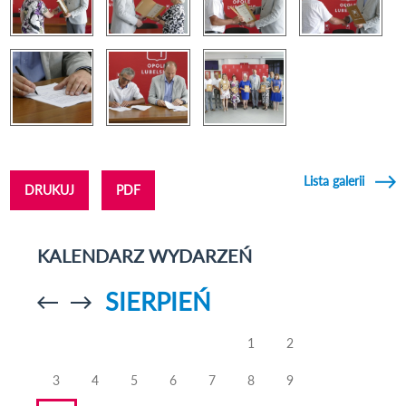
Lista galerii
DRUKUJ
PDF
KALENDARZ WYDARZEŃ
SIERPIEŃ
Przejdź do
Przejdź do
poprzedniego
poprzedniego
miesiąca
miesiąca
1
2
3
4
5
6
7
8
9