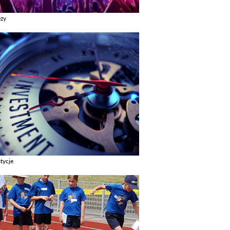
ezy
z galerie w kategori Imprezy
tycje
z galerie w kategori Inwestycje