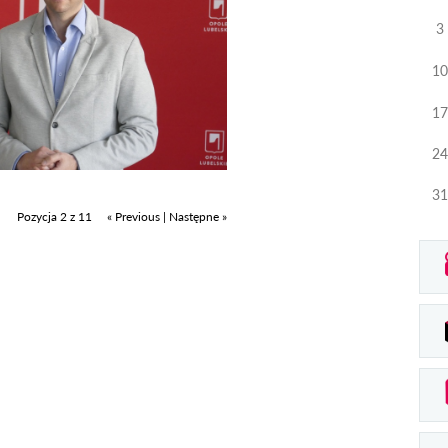
3
10
17
24
31
Pozycja 2 z 11
« Previous
|
Następne »