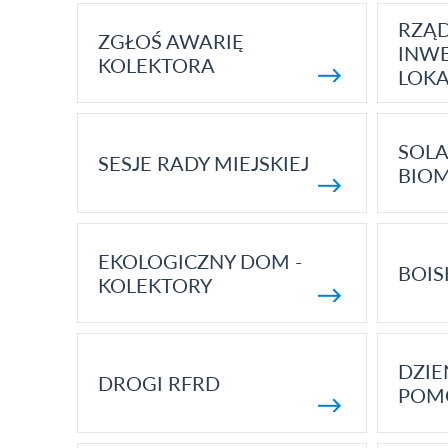
RZĄ
ZGŁOŚ AWARIĘ
INWE
KOLEKTORA
LOK
SOLA
SESJE RADY MIEJSKIEJ
BIO
EKOLOGICZNY DOM -
BOIS
KOLEKTORY
DZI
DROGI RFRD
POM