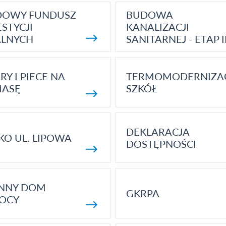
DOWY FUNDUSZ
BUDOWA
STYCJI
KANALIZACJI
ALNYCH
SANITARNEJ - ETAP I
RY I PIECE NA
TERMOMODERNIZA
MASĘ
SZKÓŁ
DEKLARACJA
KO UL. LIPOWA
DOSTĘPNOŚCI
ENNY DOM
GKRPA
OCY