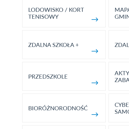
LODOWISKO / KORT
MAP
TENISOWY
GMI
ZDALNA SZKOŁA +
ZDAL
AKT
PRZEDSZKOLE
ZAB
CYBE
BIORÓŻNORODNOŚĆ
SAM