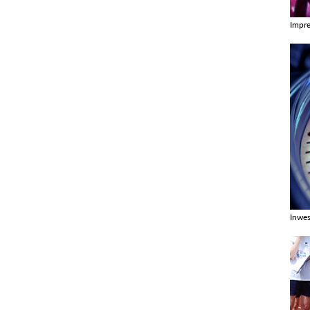
Impr
Zobac
Inwes
Zobac