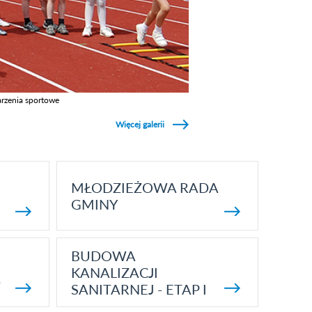
rzenia sportowe
z galerie w kategori Wydarzenia sportowe
Więcej galerii
MŁODZIEŻOWA RADA
GMINY
BUDOWA
KANALIZACJI
5
SANITARNEJ - ETAP I