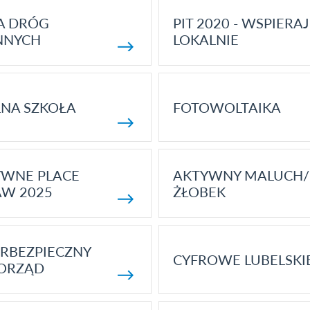
A DRÓG
PIT 2020 - WSPIERAJ
NNYCH
LOKALNIE
NA SZKOŁA
FOTOWOLTAIKA
YWNE PLACE
AKTYWNY MALUCH/
AW 2025
ŻŁOBEK
RBEZPIECZNY
CYFROWE LUBELSKI
ORZĄD