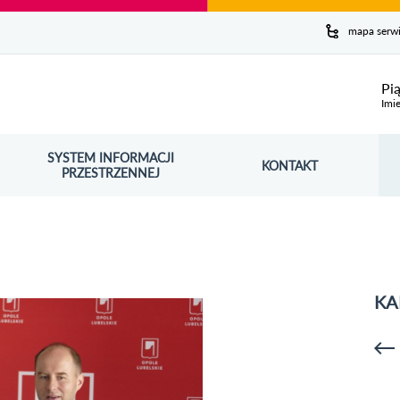
y serwis
mapa serw
ej
Pi
Imie
SYSTEM INFORMACJI
Szuk
KONTAKT
OŚNIK OTWORZY SIĘ W NOWYM OKNIE
PRZESTRZENNEJ
Wy
KA
p