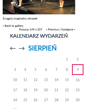
Ściągnij oryginalny obrazek
« Back to gallery
Pozycja 149 z 207
« Previous
|
Następne »
KALENDARZ WYDARZEŃ
SIERPIEŃ
Przejdź do
Przejdź do
poprzedniego
poprzedniego
miesiąca
miesiąca
1
2
3
4
5
6
7
8
9
10
11
12
13
14
15
16
17
18
19
20
21
22
23
24
25
26
27
28
29
30