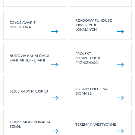
RZĄDOWY FUNDUSZ
ZGŁOŚ AWARIĘ
INWESTYCJI
KOLEKTORA
LOKALNYCH
PROJEKT:
BUDOWA KANALIZACJI
KOMPETENCJE
SANITARNEJ - ETAP II
PRZYSZŁOŚCI
SOLARY I PIECE NA
SESJE RADY MIEJSKIEJ
BIOMASĘ
TERMOMODERNIZACJA
TERENY INWESTYCYJNE
SZKÓŁ