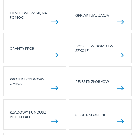
FILM OTWÓRZ SIĘ NA
GPR AKTUALIZACJA
POMOC
POSIŁEK W DOMU I W
GRANTY PPGR
SZKOLE
PROJEKT CYFROWA
REJESTR ŻŁOBKÓW
GMINA
RZĄDOWY FUNDUSZ
SESJE RM ONLINE
POLSKI ŁAD