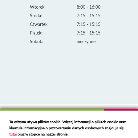
Wtorek:
8:00 - 16:00
Środa:
7:15 - 15:15
Czwartek:
7:15 - 15:15
Piątek:
7:15 - 15:15
Sobota:
nieczynne
Klauzula informacyjna i polityka plików cookies
Ta witryna używa plików cookie. Więcej informacji o plikach cookie oraz
Deklaracja dostępności
klauzula informacyjna o przetwarzaniu danych osobowych znajduje się
Polski serwer RBL
https://polspam.pl/
tutaj
oraz w stopce na naszej stronie.