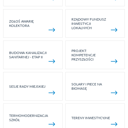
RZĄDOWY FUNDUSZ
ZGŁOŚ AWARIĘ
INWESTYCJI
KOLEKTORA
LOKALNYCH
PROJEKT:
BUDOWA KANALIZACJI
KOMPETENCJE
SANITARNEJ - ETAP II
PRZYSZŁOŚCI
SOLARY I PIECE NA
SESJE RADY MIEJSKIEJ
BIOMASĘ
TERMOMODERNIZACJA
TERENY INWESTYCYJNE
SZKÓŁ