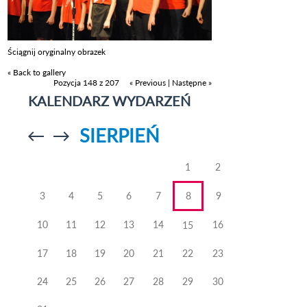
Ściągnij oryginalny obrazek
« Back to gallery
Pozycja 148 z 207
« Previous
|
Następne »
KALENDARZ WYDARZEŃ
SIERPIEŃ
Przejdź do
Przejdź do
poprzedniego
poprzedniego
miesiąca
miesiąca
1
2
3
4
5
6
7
8
9
10
11
12
13
14
16
15
17
18
19
20
21
22
23
24
25
26
27
28
29
30