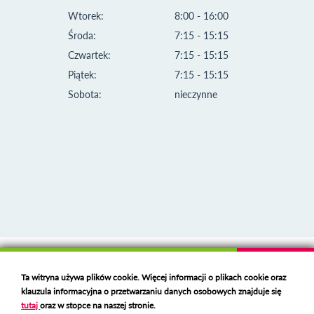
Wtorek:
8:00 - 16:00
Środa:
7:15 - 15:15
Czwartek:
7:15 - 15:15
Piątek:
7:15 - 15:15
Sobota:
nieczynne
Klauzula informacyjna i polityka plików cookies
Ta witryna używa plików cookie. Więcej informacji o plikach cookie oraz
Deklaracja dostępności
klauzula informacyjna o przetwarzaniu danych osobowych znajduje się
Polski serwer RBL
https://polspam.pl/
tutaj
oraz w stopce na naszej stronie.