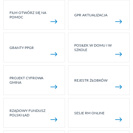
FILM OTWÓRZ SIĘ NA
GPR AKTUALIZACJA
POMOC
POSIŁEK W DOMU I W
GRANTY PPGR
SZKOLE
PROJEKT CYFROWA
REJESTR ŻŁOBKÓW
GMINA
RZĄDOWY FUNDUSZ
SESJE RM ONLINE
POLSKI ŁAD