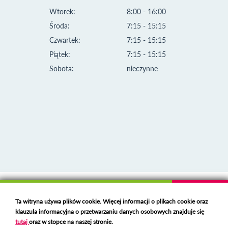
Wtorek:
8:00 - 16:00
Środa:
7:15 - 15:15
Czwartek:
7:15 - 15:15
Piątek:
7:15 - 15:15
Sobota:
nieczynne
Klauzula informacyjna i polityka plików cookies
Ta witryna używa plików cookie. Więcej informacji o plikach cookie oraz
Deklaracja dostępności
klauzula informacyjna o przetwarzaniu danych osobowych znajduje się
Polski serwer RBL
https://polspam.pl/
tutaj
oraz w stopce na naszej stronie.