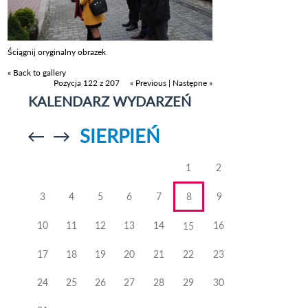
Ściągnij oryginalny obrazek
« Back to gallery
Pozycja 122 z 207
« Previous
|
Następne »
KALENDARZ WYDARZEŃ
SIERPIEŃ
Przejdź do
Przejdź do
poprzedniego
poprzedniego
miesiąca
miesiąca
1
2
3
4
5
6
7
8
9
10
11
12
13
14
16
15
17
18
19
20
21
22
23
24
25
26
27
28
29
30