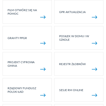
FILM OTWÓRZ SIĘ NA
GPR AKTUALIZACJA
POMOC
POSIŁEK W DOMU I W
GRANTY PPGR
SZKOLE
PROJEKT CYFROWA
REJESTR ŻŁOBKÓW
GMINA
RZĄDOWY FUNDUSZ
SESJE RM ONLINE
POLSKI ŁAD