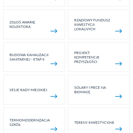
RZĄDOWY FUNDUSZ
ZGŁOŚ AWARIĘ
INWESTYCJI
KOLEKTORA
LOKALNYCH
PROJEKT:
BUDOWA KANALIZACJI
KOMPETENCJE
SANITARNEJ - ETAP II
PRZYSZŁOŚCI
SOLARY I PIECE NA
SESJE RADY MIEJSKIEJ
BIOMASĘ
TERMOMODERNIZACJA
TERENY INWESTYCYJNE
SZKÓŁ