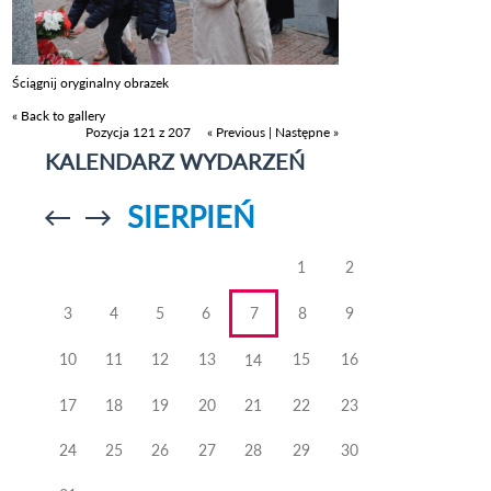
Ściągnij oryginalny obrazek
« Back to gallery
Pozycja 121 z 207
« Previous
|
Następne »
KALENDARZ WYDARZEŃ
SIERPIEŃ
Przejdź do
Przejdź do
poprzedniego
poprzedniego
miesiąca
miesiąca
1
2
3
4
5
6
7
8
9
10
11
12
13
15
16
14
17
18
19
20
21
22
23
24
25
26
27
28
29
30