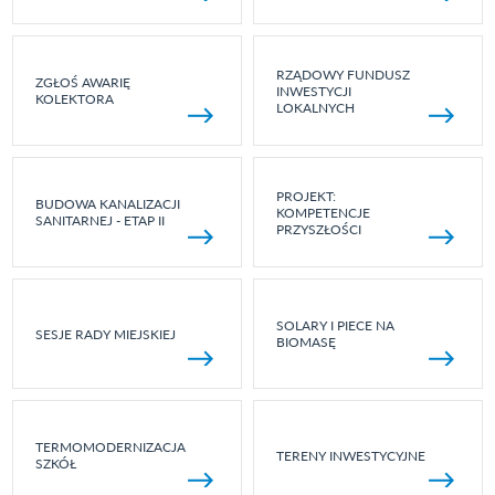
RZĄDOWY FUNDUSZ
ZGŁOŚ AWARIĘ
INWESTYCJI
KOLEKTORA
LOKALNYCH
PROJEKT:
BUDOWA KANALIZACJI
KOMPETENCJE
SANITARNEJ - ETAP II
PRZYSZŁOŚCI
SOLARY I PIECE NA
SESJE RADY MIEJSKIEJ
BIOMASĘ
TERMOMODERNIZACJA
TERENY INWESTYCYJNE
SZKÓŁ