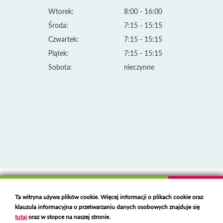
Wtorek:
8:00 - 16:00
Środa:
7:15 - 15:15
Czwartek:
7:15 - 15:15
Piątek:
7:15 - 15:15
Sobota:
nieczynne
Klauzula informacyjna i polityka plików cookies
Ta witryna używa plików cookie. Więcej informacji o plikach cookie oraz
Deklaracja dostępności
klauzula informacyjna o przetwarzaniu danych osobowych znajduje się
Polski serwer RBL
https://polspam.pl/
tutaj
oraz w stopce na naszej stronie.