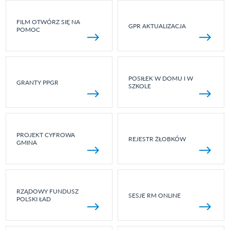
FILM OTWÓRZ SIĘ NA
GPR AKTUALIZACJA
POMOC
POSIŁEK W DOMU I W
GRANTY PPGR
SZKOLE
PROJEKT CYFROWA
REJESTR ŻŁOBKÓW
GMINA
RZĄDOWY FUNDUSZ
SESJE RM ONLINE
POLSKI ŁAD