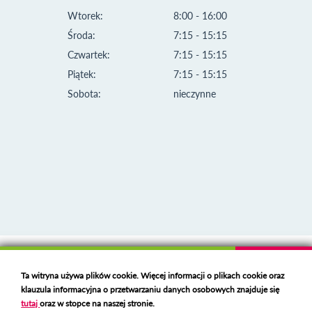
Wtorek:
8:00 - 16:00
Środa:
7:15 - 15:15
Czwartek:
7:15 - 15:15
Piątek:
7:15 - 15:15
Sobota:
nieczynne
Klauzula informacyjna i polityka plików cookies
Ta witryna używa plików cookie. Więcej informacji o plikach cookie oraz
Deklaracja dostępności
klauzula informacyjna o przetwarzaniu danych osobowych znajduje się
Polski serwer RBL
https://polspam.pl/
tutaj
oraz w stopce na naszej stronie.