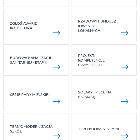
RZĄDOWY FUNDUSZ
ZGŁOŚ AWARIĘ
INWESTYCJI
KOLEKTORA
LOKALNYCH
PROJEKT:
BUDOWA KANALIZACJI
KOMPETENCJE
SANITARNEJ - ETAP II
PRZYSZŁOŚCI
SOLARY I PIECE NA
SESJE RADY MIEJSKIEJ
BIOMASĘ
TERMOMODERNIZACJA
TERENY INWESTYCYJNE
SZKÓŁ