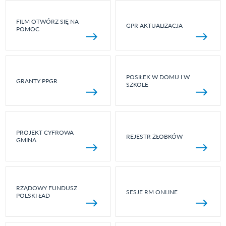
FILM OTWÓRZ SIĘ NA
GPR AKTUALIZACJA
POMOC
POSIŁEK W DOMU I W
GRANTY PPGR
SZKOLE
PROJEKT CYFROWA
REJESTR ŻŁOBKÓW
GMINA
RZĄDOWY FUNDUSZ
SESJE RM ONLINE
POLSKI ŁAD