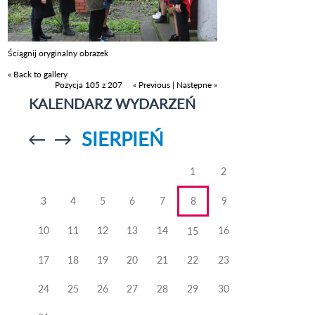
Ściągnij oryginalny obrazek
« Back to gallery
Pozycja 105 z 207
« Previous
|
Następne »
KALENDARZ WYDARZEŃ
SIERPIEŃ
Przejdź do
Przejdź do
poprzedniego
poprzedniego
miesiąca
miesiąca
1
2
3
4
5
6
7
8
9
10
11
12
13
14
16
15
17
18
19
20
21
22
23
24
25
26
27
28
29
30