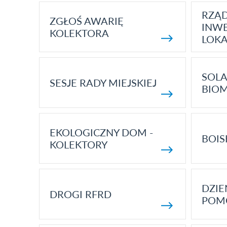
RZĄ
ZGŁOŚ AWARIĘ
INWE
KOLEKTORA
LOK
SOLA
SESJE RADY MIEJSKIEJ
BIO
EKOLOGICZNY DOM -
BOIS
KOLEKTORY
DZI
DROGI RFRD
POM