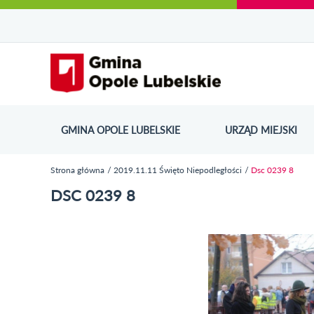
Urząd Miejski w Opolu Lubelskim - oficjaln
Przejdź
Przejdź
Przejdź do
Przejdź do
Przejdź do
Przejdź
Przejdź do
Przejdź
Przejdź
do
do
wyszukiwarki
ścieżki
kategorii
do
kalendarza
do
do
Przejdź do strony startow
mapy
menu
nawigacyjnej
aktualności
treści
wydarzeń
galerii
stopki
strony
zdjęć
GMINA OPOLE LUBELSKIE
URZĄD MIEJSKI
ODN
Strona główna
2019.11.11 Święto Niepodległości
Dsc 0239 8
Jesteś tutaj
DSC 0239 8