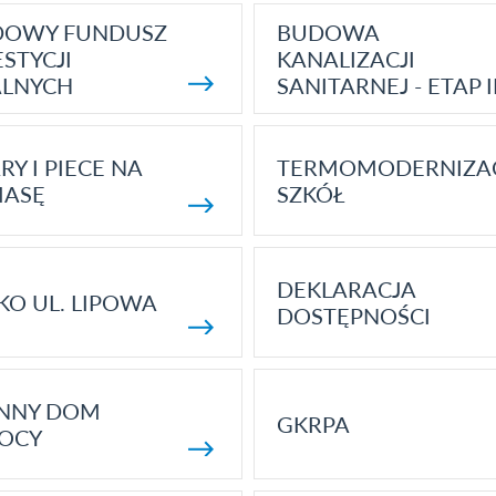
DOWY FUNDUSZ
BUDOWA
STYCJI
KANALIZACJI
ALNYCH
SANITARNEJ - ETAP I
RY I PIECE NA
TERMOMODERNIZA
MASĘ
SZKÓŁ
DEKLARACJA
KO UL. LIPOWA
DOSTĘPNOŚCI
ENNY DOM
GKRPA
OCY