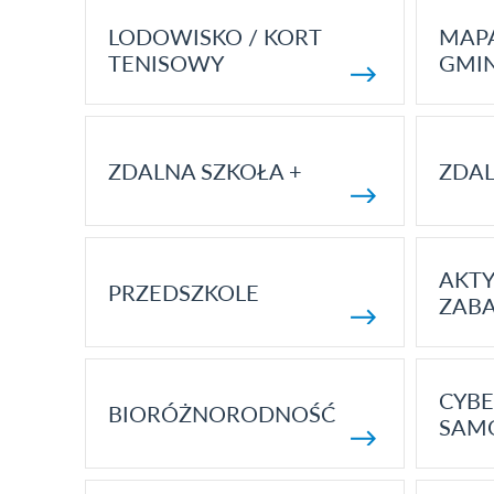
LODOWISKO / KORT
MAP
TENISOWY
GMI
ZDALNA SZKOŁA +
ZDAL
AKT
PRZEDSZKOLE
ZAB
CYBE
BIORÓŻNORODNOŚĆ
SAM