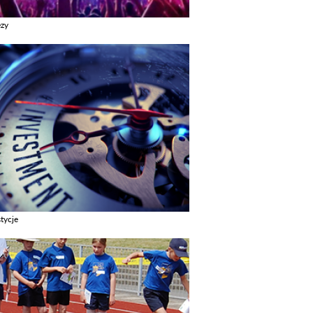
ezy
z galerie w kategori Imprezy
tycje
z galerie w kategori Inwestycje