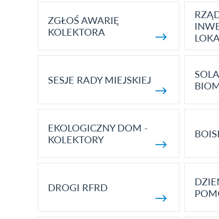
RZĄ
ZGŁOŚ AWARIĘ
INWE
KOLEKTORA
LOK
SOLA
SESJE RADY MIEJSKIEJ
BIO
EKOLOGICZNY DOM -
BOIS
KOLEKTORY
DZI
DROGI RFRD
POM