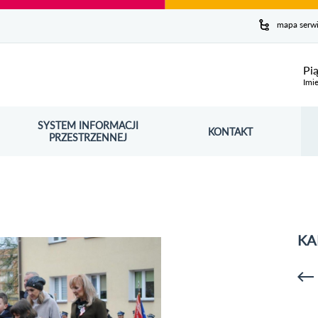
y serwis
mapa serw
ej
Pi
Imie
SYSTEM INFORMACJI
Szuk
KONTAKT
OŚNIK OTWORZY SIĘ W NOWYM OKNIE
PRZESTRZENNEJ
Wy
KA
p