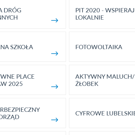
A DRÓG
PIT 2020 - WSPIERAJ
NNYCH
LOKALNIE
NA SZKOŁA
FOTOWOLTAIKA
YWNE PLACE
AKTYWNY MALUCH/
AW 2025
ŻŁOBEK
RBEZPIECZNY
CYFROWE LUBELSKI
ORZĄD