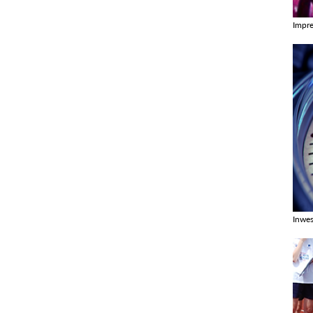
Impr
Zobac
Inwes
Zobac