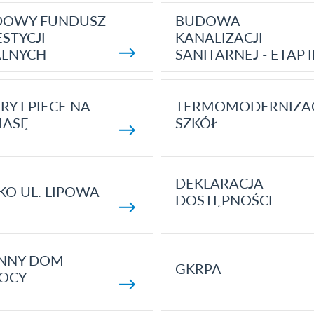
DOWY FUNDUSZ
BUDOWA
STYCJI
KANALIZACJI
ALNYCH
SANITARNEJ - ETAP I
RY I PIECE NA
TERMOMODERNIZA
MASĘ
SZKÓŁ
DEKLARACJA
KO UL. LIPOWA
DOSTĘPNOŚCI
ENNY DOM
GKRPA
OCY