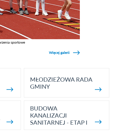
rzenia sportowe
z galerie w kategori Wydarzenia sportowe
Więcej galerii
MŁODZIEŻOWA RADA
GMINY
BUDOWA
KANALIZACJI
5
SANITARNEJ - ETAP I