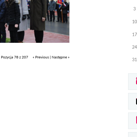
3
10
17
24
Pozycja 78 z 207
« Previous
|
Następne »
31