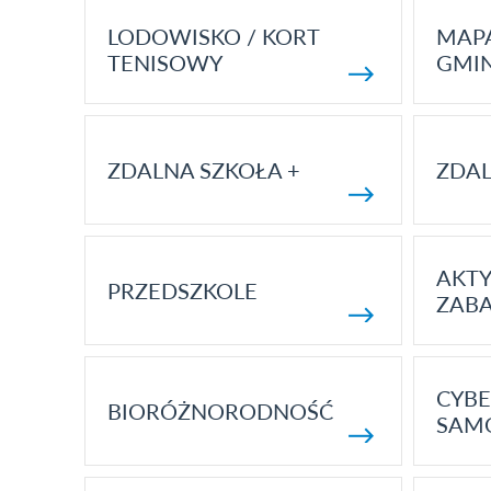
LODOWISKO / KORT
MAP
TENISOWY
GMI
ZDALNA SZKOŁA +
ZDAL
AKT
PRZEDSZKOLE
ZAB
CYBE
BIORÓŻNORODNOŚĆ
SAM