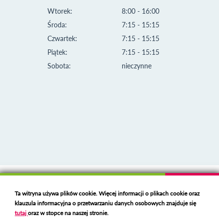
Wtorek:
8:00 - 16:00
Środa:
7:15 - 15:15
Czwartek:
7:15 - 15:15
Piątek:
7:15 - 15:15
Sobota:
nieczynne
Klauzula informacyjna i polityka plików cookies
Ta witryna używa plików cookie. Więcej informacji o plikach cookie oraz
Deklaracja dostępności
klauzula informacyjna o przetwarzaniu danych osobowych znajduje się
Polski serwer RBL
https://polspam.pl/
tutaj
oraz w stopce na naszej stronie.