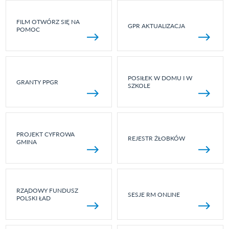
FILM OTWÓRZ SIĘ NA
GPR AKTUALIZACJA
POMOC
POSIŁEK W DOMU I W
GRANTY PPGR
SZKOLE
PROJEKT CYFROWA
REJESTR ŻŁOBKÓW
GMINA
RZĄDOWY FUNDUSZ
SESJE RM ONLINE
POLSKI ŁAD