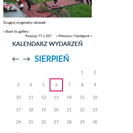
Ściągnij oryginalny obrazek
« Back to gallery
Pozycja 77 z 207
« Previous
|
Następne »
KALENDARZ WYDARZEŃ
SIERPIEŃ
Przejdź do
Przejdź do
poprzedniego
poprzedniego
miesiąca
miesiąca
1
2
3
4
5
6
7
8
9
10
11
12
14
15
16
13
17
18
19
20
21
22
23
24
25
26
27
28
29
30