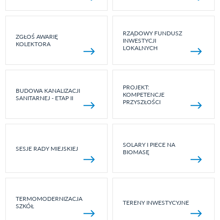
RZĄDOWY FUNDUSZ
ZGŁOŚ AWARIĘ
INWESTYCJI
KOLEKTORA
LOKALNYCH
PROJEKT:
BUDOWA KANALIZACJI
KOMPETENCJE
SANITARNEJ - ETAP II
PRZYSZŁOŚCI
SOLARY I PIECE NA
SESJE RADY MIEJSKIEJ
BIOMASĘ
TERMOMODERNIZACJA
TERENY INWESTYCYJNE
SZKÓŁ