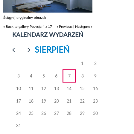
Ściągnij oryginalny obrazek
« Back to gallery
Pozycja 4 z 17
« Previous
|
Następne »
KALENDARZ WYDARZEŃ
SIERPIEŃ
Przejdź do
Przejdź do
poprzedniego
poprzedniego
miesiąca
miesiąca
1
2
3
4
5
6
7
8
9
10
11
12
13
15
16
14
17
18
19
20
21
22
23
24
25
26
27
28
29
30
31