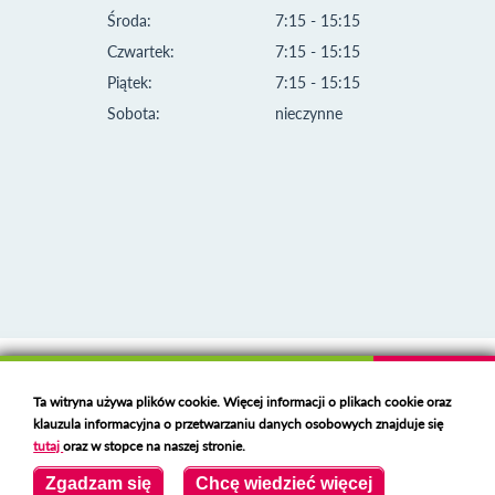
Środa:
7:15 - 15:15
Czwartek:
7:15 - 15:15
Piątek:
7:15 - 15:15
Sobota:
nieczynne
Klauzula informacyjna i polityka plików cookies
Ta witryna używa plików cookie. Więcej informacji o plikach cookie oraz
Deklaracja dostępności
klauzula informacyjna o przetwarzaniu danych osobowych znajduje się
Polski serwer RBL
https://polspam.pl/
tutaj
oraz w stopce na naszej stronie.
Copyright 2023 Urząd Miejski w Opolu Lubelskim
Zgadzam się
Chcę wiedzieć więcej
Created by
VOBACOM
Odnośnik otworzy się w nowym oknie