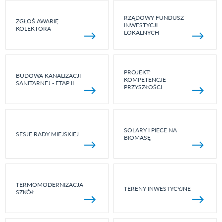
RZĄDOWY FUNDUSZ
ZGŁOŚ AWARIĘ
INWESTYCJI
KOLEKTORA
LOKALNYCH
PROJEKT:
BUDOWA KANALIZACJI
KOMPETENCJE
SANITARNEJ - ETAP II
PRZYSZŁOŚCI
SOLARY I PIECE NA
SESJE RADY MIEJSKIEJ
BIOMASĘ
TERMOMODERNIZACJA
TERENY INWESTYCYJNE
SZKÓŁ