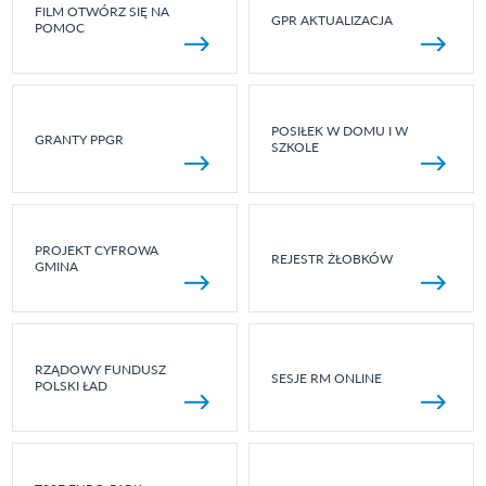
FILM OTWÓRZ SIĘ NA
GPR AKTUALIZACJA
POMOC
POSIŁEK W DOMU I W
GRANTY PPGR
SZKOLE
PROJEKT CYFROWA
REJESTR ŻŁOBKÓW
GMINA
RZĄDOWY FUNDUSZ
SESJE RM ONLINE
POLSKI ŁAD