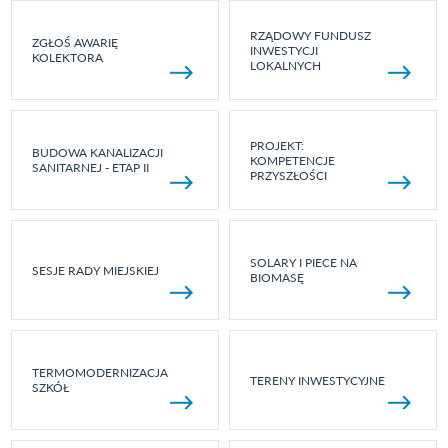
RZĄDOWY FUNDUSZ
ZGŁOŚ AWARIĘ
INWESTYCJI
KOLEKTORA
LOKALNYCH
PROJEKT:
BUDOWA KANALIZACJI
KOMPETENCJE
SANITARNEJ - ETAP II
PRZYSZŁOŚCI
SOLARY I PIECE NA
SESJE RADY MIEJSKIEJ
BIOMASĘ
TERMOMODERNIZACJA
TERENY INWESTYCYJNE
SZKÓŁ