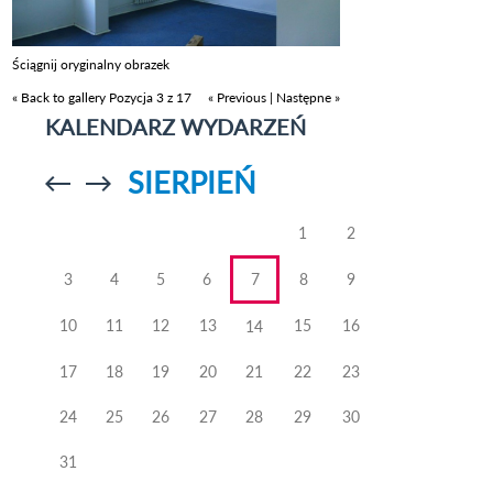
Ściągnij oryginalny obrazek
« Back to gallery
Pozycja 3 z 17
« Previous
|
Następne »
KALENDARZ WYDARZEŃ
SIERPIEŃ
Przejdź do
Przejdź do
poprzedniego
poprzedniego
miesiąca
miesiąca
1
2
3
4
5
6
7
8
9
10
11
12
13
15
16
14
17
18
19
20
21
22
23
24
25
26
27
28
29
30
31