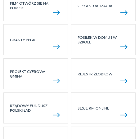
FILM OTWÓRZ SIĘ NA
GPR AKTUALIZACJA
POMOC
POSIŁEK W DOMU I W
GRANTY PPGR
SZKOLE
PROJEKT CYFROWA
REJESTR ŻŁOBKÓW
GMINA
RZĄDOWY FUNDUSZ
SESJE RM ONLINE
POLSKI ŁAD