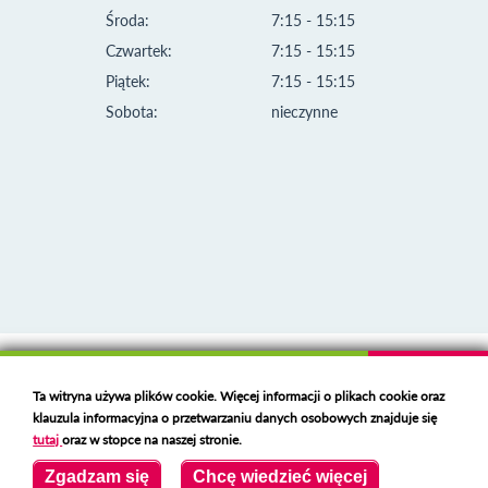
Środa:
7:15 - 15:15
Czwartek:
7:15 - 15:15
Piątek:
7:15 - 15:15
Sobota:
nieczynne
Klauzula informacyjna i polityka plików cookies
Ta witryna używa plików cookie. Więcej informacji o plikach cookie oraz
Deklaracja dostępności
klauzula informacyjna o przetwarzaniu danych osobowych znajduje się
Polski serwer RBL
https://polspam.pl/
tutaj
oraz w stopce na naszej stronie.
Copyright 2023 Urząd Miejski w Opolu Lubelskim
Zgadzam się
Chcę wiedzieć więcej
Created by
VOBACOM
Odnośnik otworzy się w nowym oknie