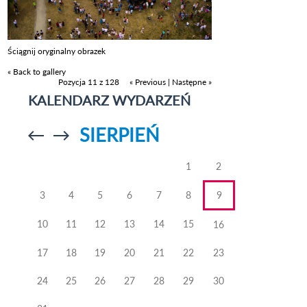
Ściągnij oryginalny obrazek
« Back to gallery
Pozycja 11 z 128
« Previous
|
Następne »
KALENDARZ WYDARZEŃ
SIERPIEŃ
Przejdź do
Przejdź do
poprzedniego
poprzedniego
miesiąca
miesiąca
1
2
3
4
5
6
7
8
9
10
11
12
13
14
15
16
17
18
19
20
21
22
23
24
25
26
27
28
29
30