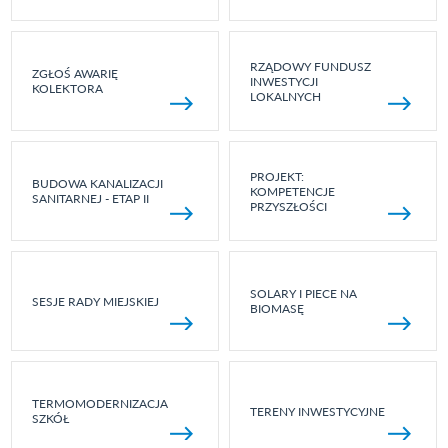
RZĄDOWY FUNDUSZ
ZGŁOŚ AWARIĘ
INWESTYCJI
KOLEKTORA
LOKALNYCH
PROJEKT:
BUDOWA KANALIZACJI
KOMPETENCJE
SANITARNEJ - ETAP II
PRZYSZŁOŚCI
SOLARY I PIECE NA
SESJE RADY MIEJSKIEJ
BIOMASĘ
TERMOMODERNIZACJA
TERENY INWESTYCYJNE
SZKÓŁ