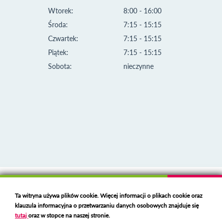
Wtorek:
8:00 - 16:00
Środa:
7:15 - 15:15
Czwartek:
7:15 - 15:15
Piątek:
7:15 - 15:15
Sobota:
nieczynne
Klauzula informacyjna i polityka plików cookies
Ta witryna używa plików cookie. Więcej informacji o plikach cookie oraz
Deklaracja dostępności
klauzula informacyjna o przetwarzaniu danych osobowych znajduje się
Polski serwer RBL
https://polspam.pl/
tutaj
oraz w stopce na naszej stronie.