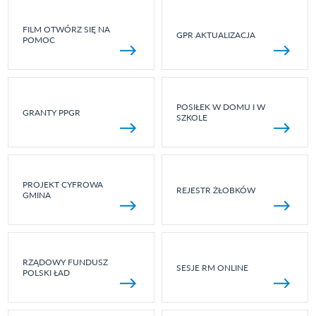
FILM OTWÓRZ SIĘ NA
GPR AKTUALIZACJA
POMOC
POSIŁEK W DOMU I W
GRANTY PPGR
SZKOLE
PROJEKT CYFROWA
REJESTR ŻŁOBKÓW
GMINA
RZĄDOWY FUNDUSZ
SESJE RM ONLINE
POLSKI ŁAD