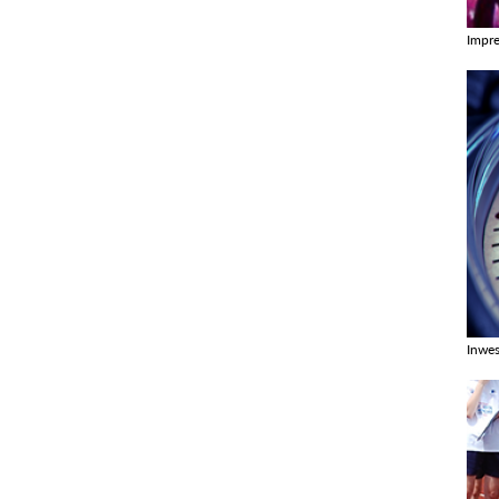
Impr
Zobac
Inwes
Zobac