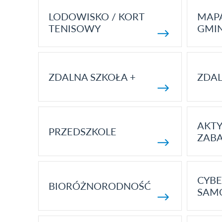
LODOWISKO / KORT
MAP
TENISOWY
GMI
ZDALNA SZKOŁA +
ZDAL
AKT
PRZEDSZKOLE
ZAB
CYBE
BIORÓŻNORODNOŚĆ
SAM