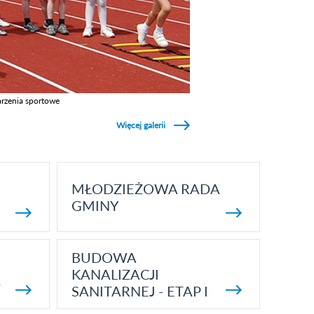
rzenia sportowe
z galerie w kategori Wydarzenia sportowe
Więcej galerii
MŁODZIEŻOWA RADA
GMINY
BUDOWA
KANALIZACJI
5
SANITARNEJ - ETAP I