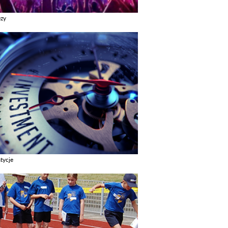
ezy
z galerie w kategori Imprezy
tycje
z galerie w kategori Inwestycje