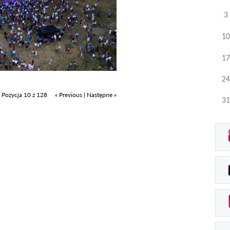
3
10
17
24
Pozycja 10 z 128
« Previous
|
Następne »
31