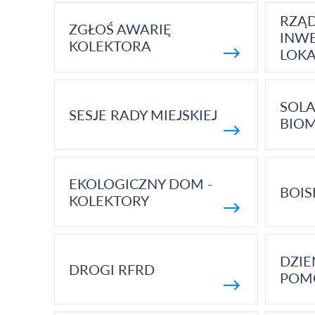
RZĄ
ZGŁOŚ AWARIĘ
INWE
KOLEKTORA
LOK
SOLA
SESJE RADY MIEJSKIEJ
BIO
EKOLOGICZNY DOM -
BOIS
KOLEKTORY
DZI
DROGI RFRD
POM