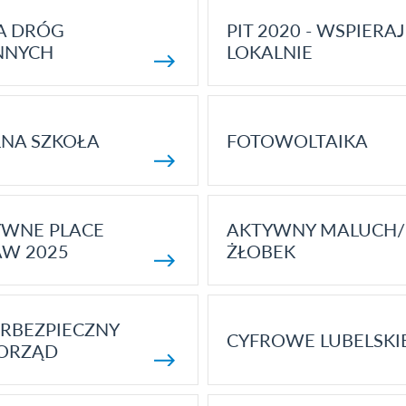
A DRÓG
PIT 2020 - WSPIERAJ
NNYCH
LOKALNIE
NA SZKOŁA
FOTOWOLTAIKA
YWNE PLACE
AKTYWNY MALUCH/
AW 2025
ŻŁOBEK
RBEZPIECZNY
CYFROWE LUBELSKI
ORZĄD