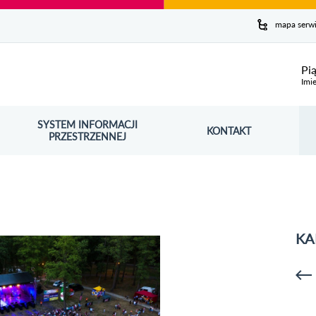
y serwis
mapa serw
ej
Pi
Imie
SYSTEM INFORMACJI
Szuk
KONTAKT
OŚNIK OTWORZY SIĘ W NOWYM OKNIE
PRZESTRZENNEJ
Wy
KA
p