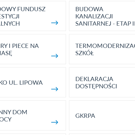
DOWY FUNDUSZ
BUDOWA
STYCJI
KANALIZACJI
ALNYCH
SANITARNEJ - ETAP I
RY I PIECE NA
TERMOMODERNIZA
MASĘ
SZKÓŁ
DEKLARACJA
KO UL. LIPOWA
DOSTĘPNOŚCI
ENNY DOM
GKRPA
OCY