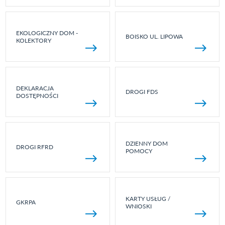
EKOLOGICZNY DOM -
BOISKO UL. LIPOWA
KOLEKTORY
DEKLARACJA
DROGI FDS
DOSTĘPNOŚCI
DZIENNY DOM
DROGI RFRD
POMOCY
KARTY USŁUG /
GKRPA
WNIOSKI