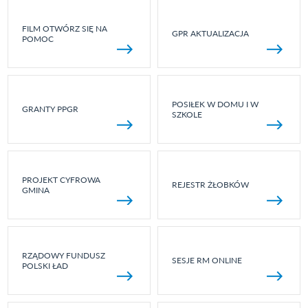
FILM OTWÓRZ SIĘ NA
GPR AKTUALIZACJA
POMOC
POSIŁEK W DOMU I W
GRANTY PPGR
SZKOLE
PROJEKT CYFROWA
REJESTR ŻŁOBKÓW
GMINA
RZĄDOWY FUNDUSZ
SESJE RM ONLINE
POLSKI ŁAD