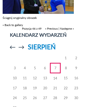
Ściągnij oryginalny obrazek
« Back to gallery
Pozycja 46 z 49
« Previous
|
Następne »
KALENDARZ WYDARZEŃ
SIERPIEŃ
Przejdź do
Przejdź do
poprzedniego
poprzedniego
miesiąca
miesiąca
1
2
3
4
5
6
7
8
9
10
11
12
13
15
16
14
17
18
19
20
21
22
23
24
25
26
27
28
29
30