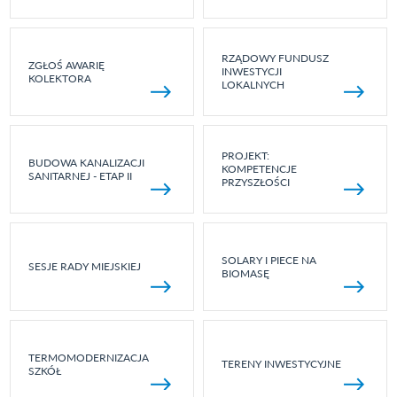
RZĄDOWY FUNDUSZ
ZGŁOŚ AWARIĘ
INWESTYCJI
KOLEKTORA
LOKALNYCH
PROJEKT:
BUDOWA KANALIZACJI
KOMPETENCJE
SANITARNEJ - ETAP II
PRZYSZŁOŚCI
SOLARY I PIECE NA
SESJE RADY MIEJSKIEJ
BIOMASĘ
TERMOMODERNIZACJA
TERENY INWESTYCYJNE
SZKÓŁ