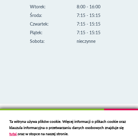
Wtorek:
8:00 - 16:00
Środa:
7:15 - 15:15
Czwartek:
7:15 - 15:15
Piątek:
7:15 - 15:15
Sobota:
nieczynne
Klauzula informacyjna i polityka plików cookies
Ta witryna używa plików cookie. Więcej informacji o plikach cookie oraz
Deklaracja dostępności
klauzula informacyjna o przetwarzaniu danych osobowych znajduje się
Polski serwer RBL
https://polspam.pl/
tutaj
oraz w stopce na naszej stronie.