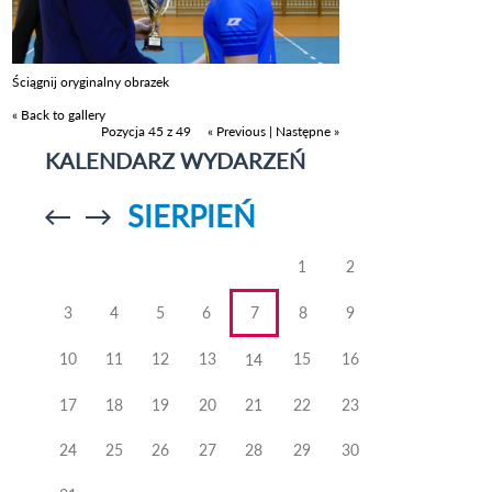
Ściągnij oryginalny obrazek
« Back to gallery
Pozycja 45 z 49
« Previous
|
Następne »
KALENDARZ WYDARZEŃ
SIERPIEŃ
Przejdź do
Przejdź do
poprzedniego
poprzedniego
miesiąca
miesiąca
1
2
3
4
5
6
7
8
9
10
11
12
13
15
16
14
17
18
19
20
21
22
23
24
25
26
27
28
29
30