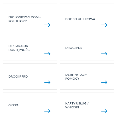
EKOLOGICZNY DOM -
BOISKO UL. LIPOWA
KOLEKTORY
DEKLARACJA
DROGI FDS
DOSTĘPNOŚCI
DZIENNY DOM
DROGI RFRD
POMOCY
KARTY USŁUG /
GKRPA
WNIOSKI