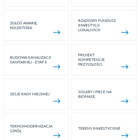
RZĄDOWY FUNDUSZ
ZGŁOŚ AWARIĘ
INWESTYCJI
KOLEKTORA
LOKALNYCH
PROJEKT:
BUDOWA KANALIZACJI
KOMPETENCJE
SANITARNEJ - ETAP II
PRZYSZŁOŚCI
SOLARY I PIECE NA
SESJE RADY MIEJSKIEJ
BIOMASĘ
TERMOMODERNIZACJA
TERENY INWESTYCYJNE
SZKÓŁ