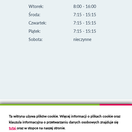
Wtorek:
8:00 - 16:00
Środa:
7:15 - 15:15
Czwartek:
7:15 - 15:15
Piątek:
7:15 - 15:15
Sobota:
nieczynne
Klauzula informacyjna i polityka plików cookies
Ta witryna używa plików cookie. Więcej informacji o plikach cookie oraz
Deklaracja dostępności
klauzula informacyjna o przetwarzaniu danych osobowych znajduje się
Polski serwer RBL
https://polspam.pl/
tutaj
oraz w stopce na naszej stronie.