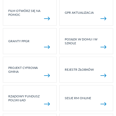
FILM OTWÓRZ SIĘ NA
GPR AKTUALIZACJA
POMOC
POSIŁEK W DOMU I W
GRANTY PPGR
SZKOLE
PROJEKT CYFROWA
REJESTR ŻŁOBKÓW
GMINA
RZĄDOWY FUNDUSZ
SESJE RM ONLINE
POLSKI ŁAD