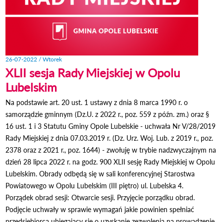
26-07-2022 / Wtorek
XLII sesja Rady Miejskiej w Opolu
Lubelskim
Na podstawie art. 20 ust. 1 ustawy z dnia 8 marca 1990 r. o
samorządzie gminnym (Dz.U. z 2022 r., poz. 559 z późn. zm.) oraz §
16 ust. 1 i 3 Statutu Gminy Opole Lubelskie - uchwała Nr V/28/2019
Rady Miejskiej z dnia 07.03.2019 r. (Dz. Urz. Woj. Lub. z 2019 r., poz.
2378 oraz z 2021 r., poz. 1644) - zwołuję w trybie nadzwyczajnym na
dzień 28 lipca 2022 r. na godz. 900 XLII sesję Rady Miejskiej w Opolu
Lubelskim. Obrady odbędą się w sali konferencyjnej Starostwa
Powiatowego w Opolu Lubelskim (III piętro) ul. Lubelska 4.
Porządek obrad sesji: Otwarcie sesji. Przyjęcie porządku obrad.
Podjęcie uchwały w sprawie wymagań jakie powinien spełniać
przedsiębiorca ubiegający się o uzyskanie zezwolenia na prowadzenie