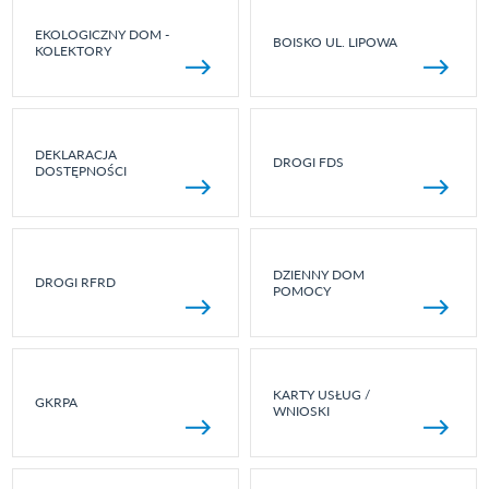
EKOLOGICZNY DOM -
BOISKO UL. LIPOWA
KOLEKTORY
DEKLARACJA
DROGI FDS
DOSTĘPNOŚCI
DZIENNY DOM
DROGI RFRD
POMOCY
KARTY USŁUG /
GKRPA
WNIOSKI