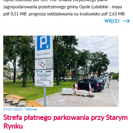
zagospodarowania przestrzennego gminy Opole Lubelskie - mapa
pdf 0,51 MB prognoza oddziaływania na środowisko pdf 2,63 MB
CZYTAJ
WIĘCEJ
OBWIE
BU
LUB
19-07-2022 / Wtorek
Strefa płatnego parkowania przy Starym
Rynku