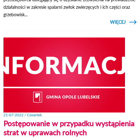
działalności w zakresie spalarni zwłok zwierzęcych i ich części oraz
grzebowisk...
CZYTAJ
WIĘCEJ
O
S
MIEJS
W O
LUBEL
21-07-2022 / Czwartek
Postępowanie w przypadku wystąpienia
strat w uprawach rolnych