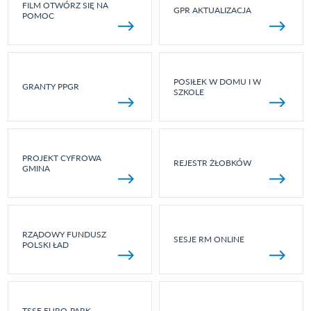
FILM OTWÓRZ SIĘ NA
GPR AKTUALIZACJA
POMOC
POSIŁEK W DOMU I W
GRANTY PPGR
SZKOLE
PROJEKT CYFROWA
REJESTR ŻŁOBKÓW
GMINA
RZĄDOWY FUNDUSZ
SESJE RM ONLINE
POLSKI ŁAD
TSSE EURO-PARK