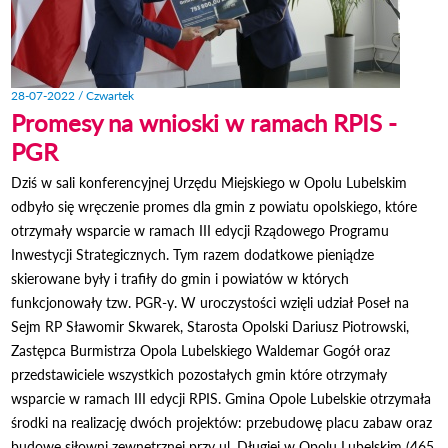
28-07-2022 / Czwartek
Promesy na wnioski w ramach RPIS -
PGR
Dziś w sali konferencyjnej Urzędu Miejskiego w Opolu Lubelskim
odbyło się wręczenie promes dla gmin z powiatu opolskiego, które
otrzymały wsparcie w ramach III edycji Rządowego Programu
Inwestycji Strategicznych. Tym razem dodatkowe pieniądze
skierowane były i trafiły do gmin i powiatów w których
funkcjonowały tzw. PGR-y. W uroczystości wzięli udział Poseł na
Sejm RP Sławomir Skwarek, Starosta Opolski Dariusz Piotrowski,
Zastępca Burmistrza Opola Lubelskiego Waldemar Gogół oraz
przedstawiciele wszystkich pozostałych gmin które otrzymały
wsparcie w ramach III edycji RPIS. Gmina Opole Lubelskie otrzymała
środki na realizację dwóch projektów: przebudowę placu zabaw oraz
budowę siłowni zewnętrznej przy ul. Długiej w Opolu Lubelskim (465