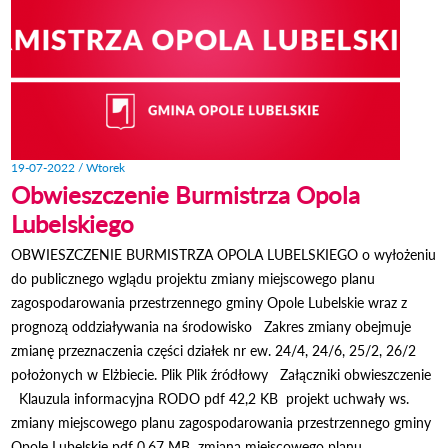
19-07-2022 / Wtorek
Obwieszczenie Burmistrza Opola
Lubelskiego
OBWIESZCZENIE BURMISTRZA OPOLA LUBELSKIEGO o wyłożeniu
do publicznego wglądu projektu zmiany miejscowego planu
zagospodarowania przestrzennego gminy Opole Lubelskie wraz z
prognozą oddziaływania na środowisko Zakres zmiany obejmuje
zmianę przeznaczenia części działek nr ew. 24/4, 24/6, 25/2, 26/2
położonych w Elżbiecie. Plik Plik źródłowy Załączniki obwieszczenie
Klauzula informacyjna RODO pdf 42,2 KB projekt uchwały ws.
zmiany miejscowego planu zagospodarowania przestrzennego gminy
Opole Lubelskie pdf 0,67 MB zmiana miejscowego planu