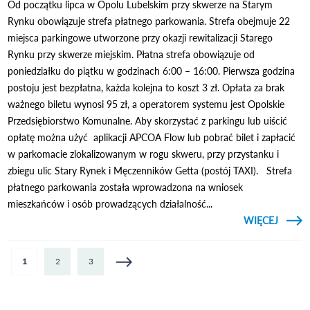
Od początku lipca w Opolu Lubelskim przy skwerze na Starym
Rynku obowiązuje strefa płatnego parkowania. Strefa obejmuje 22
miejsca parkingowe utworzone przy okazji rewitalizacji Starego
Rynku przy skwerze miejskim. Płatna strefa obowiązuje od
poniedziałku do piątku w godzinach 6:00 – 16:00. Pierwsza godzina
postoju jest bezpłatna, każda kolejna to koszt 3 zł. Opłata za brak
ważnego biletu wynosi 95 zł, a operatorem systemu jest Opolskie
Przedsiębiorstwo Komunalne. Aby skorzystać z parkingu lub uiścić
opłatę można użyć aplikacji APCOA Flow lub pobrać bilet i zapłacić
w parkomacie zlokalizowanym w rogu skweru, przy przystanku i
zbiegu ulic Stary Rynek i Męczenników Getta (postój TAXI). Strefa
płatnego parkowania została wprowadzona na wniosek
mieszkańców i osób prowadzących działalność...
CZYTAJ
WIĘCEJ
O 
PŁ
PARKO
Strony
1
2
3
S