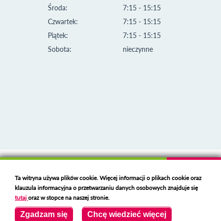
Środa:
7:15 - 15:15
Czwartek:
7:15 - 15:15
Piątek:
7:15 - 15:15
Sobota:
nieczynne
Klauzula informacyjna i polityka plików cookies
Ta witryna używa plików cookie. Więcej informacji o plikach cookie oraz
Deklaracja dostępności
klauzula informacyjna o przetwarzaniu danych osobowych znajduje się
Polski serwer RBL
https://polspam.pl/
tutaj
oraz w stopce na naszej stronie.
Copyright 2023 Urząd Miejski w Opolu Lubelskim
Zgadzam się
Chcę wiedzieć więcej
Created by
VOBACOM
Odnośnik otworzy się w nowym oknie