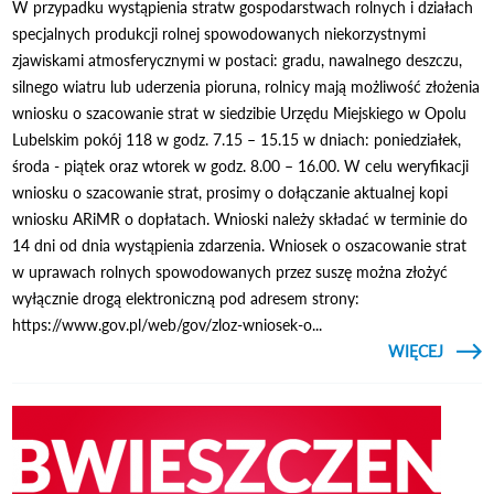
W przypadku wystąpienia stratw gospodarstwach rolnych i działach
specjalnych produkcji rolnej spowodowanych niekorzystnymi
zjawiskami atmosferycznymi w postaci: gradu, nawalnego deszczu,
silnego wiatru lub uderzenia pioruna, rolnicy mają możliwość złożenia
wniosku o szacowanie strat w siedzibie Urzędu Miejskiego w Opolu
Lubelskim pokój 118 w godz. 7.15 – 15.15 w dniach: poniedziałek,
środa - piątek oraz wtorek w godz. 8.00 – 16.00. W celu weryfikacji
wniosku o szacowanie strat, prosimy o dołączanie aktualnej kopi
wniosku ARiMR o dopłatach. Wnioski należy składać w terminie do
14 dni od dnia wystąpienia zdarzenia. Wniosek o oszacowanie strat
w uprawach rolnych spowodowanych przez suszę można złożyć
wyłącznie drogą elektroniczną pod adresem strony:
https://www.gov.pl/web/gov/zloz-wniosek-o...
CZYTAJ
WIĘCEJ
POSTĘ
W PR
WYS
U