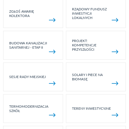
RZĄDOWY FUNDUSZ
ZGŁOŚ AWARIĘ
INWESTYCJI
KOLEKTORA
LOKALNYCH
PROJEKT:
BUDOWA KANALIZACJI
KOMPETENCJE
SANITARNEJ - ETAP II
PRZYSZŁOŚCI
SOLARY I PIECE NA
SESJE RADY MIEJSKIEJ
BIOMASĘ
TERMOMODERNIZACJA
TERENY INWESTYCYJNE
SZKÓŁ