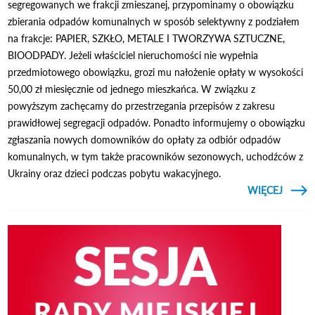
segregowanych we frakcji zmieszanej, przypominamy o obowiązku
zbierania odpadów komunalnych w sposób selektywny z podziałem
na frakcje: PAPIER, SZKŁO, METALE I TWORZYWA SZTUCZNE,
BIOODPADY. Jeżeli właściciel nieruchomości nie wypełnia
przedmiotowego obowiązku, grozi mu nałożenie opłaty w wysokości
50,00 zł miesięcznie od jednego mieszkańca. W związku z
powyższym zachęcamy do przestrzegania przepisów z zakresu
prawidłowej segregacji odpadów. Ponadto informujemy o obowiązku
zgłaszania nowych domowników do opłaty za odbiór odpadów
komunalnych, w tym także pracowników sezonowych, uchodźców z
Ukrainy oraz dzieci podczas pobytu wakacyjnego.
CZYTAJ
WIĘCEJ
PRZY
O O
SEGR
KOMU