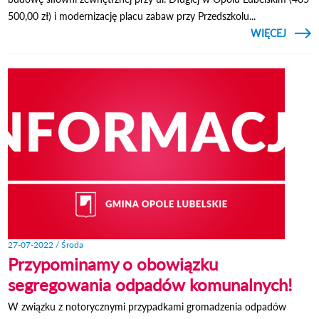
500,00 zł) i modernizację placu zabaw przy Przedszkolu...
CZYTAJ
WIĘCEJ
PROM
WNIO
RAMA
RPI
27-07-2022 / Środa
Przypominamy o obowiązku
segregowania odpadów komunalnych!
W związku z notorycznymi przypadkami gromadzenia odpadów