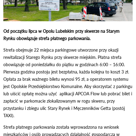
Od początku lipca w Opolu Lubelskim przy skwerze na Starym
Rynku obowiązuje strefa płatnego parkowania.
Strefa obejmuje 22 miejsca parkingowe utworzone przy okazji
rewitalizacji Starego Rynku przy skwerze miejskim. Płatna strefa
obowiązuje od poniedziałku do piątku w godzinach 6:00 – 16:00.
Pierwsza godzina postoju jest bezpłatna, każda kolejna to koszt 3 zł.
Opłata za brak ważnego biletu wynosi 95 zł, a operatorem systemu
jest Opolskie Przedsiębiorstwo Komunalne. Aby skorzystać z parkingu
lub uiścić opłatę można użyć aplikacji APCOA Flow lub pobrać bilet i
zapłacić w parkomacie zlokalizowanym w rogu skweru, przy
przystanku i zbiegu ulic Stary Rynek i Męczenników Getta (postój
TAXI).
Strefa płatnego parkowania została wprowadzona na wniosek
mieszkańców i osób prowadzących działalność gospodarczą w