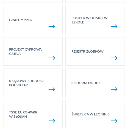
POSIŁEK W DOMU I W
GRANTY PPGR
SZKOLE
PROJEKT CYFROWA
REJESTR ŻŁOBKÓW
GMINA
RZĄDOWY FUNDUSZ
SESJE RM ONLINE
POLSKI ŁAD
TSSE EURO-PARK
ŚWIETLICA W LEONINIE
WISŁOSAN