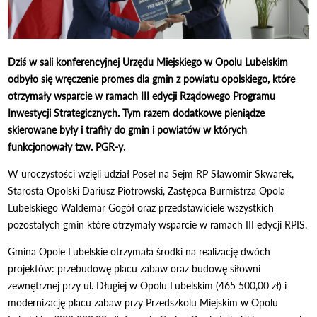
Dziś w sali konferencyjnej Urzędu Miejskiego w Opolu Lubelskim
odbyło się wręczenie promes dla gmin z powiatu opolskiego, które
otrzymały wsparcie w ramach III edycji Rządowego Programu
Inwestycji Strategicznych. Tym razem dodatkowe pieniądze
skierowane były i trafiły do gmin i powiatów w których
funkcjonowały tzw. PGR-y.
W uroczystości wzięli udział Poseł na Sejm RP Sławomir Skwarek,
Starosta Opolski Dariusz Piotrowski, Zastępca Burmistrza Opola
Lubelskiego Waldemar Gogół oraz przedstawiciele wszystkich
pozostałych gmin które otrzymały wsparcie w ramach III edycji RPIS.
Gmina Opole Lubelskie otrzymała środki na realizację dwóch
projektów: przebudowę placu zabaw oraz budowę siłowni
zewnętrznej przy ul. Długiej w Opolu Lubelskim (465 500,00 zł) i
modernizację placu zabaw przy Przedszkolu Miejskim w Opolu