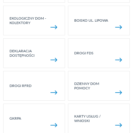
EKOLOGICZNY DOM -
BOISKO UL. LIPOWA
KOLEKTORY
DEKLARACJA
DROGI FDS
DOSTĘPNOŚCI
DZIENNY DOM
DROGI RFRD
POMOCY
KARTY USŁUG /
GKRPA
WNIOSKI