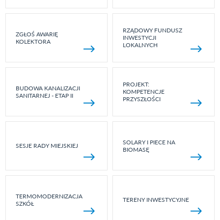
RZĄDOWY FUNDUSZ
ZGŁOŚ AWARIĘ
INWESTYCJI
KOLEKTORA
LOKALNYCH
PROJEKT:
BUDOWA KANALIZACJI
KOMPETENCJE
SANITARNEJ - ETAP II
PRZYSZŁOŚCI
SOLARY I PIECE NA
SESJE RADY MIEJSKIEJ
BIOMASĘ
TERMOMODERNIZACJA
TERENY INWESTYCYJNE
SZKÓŁ