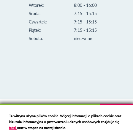
Wtorek:
8:00 - 16:00
Środa:
7:15 - 15:15
Czwartek:
7:15 - 15:15
Piątek:
7:15 - 15:15
Sobota:
nieczynne
Klauzula informacyjna i polityka plików cookies
Ta witryna używa plików cookie. Więcej informacji o plikach cookie oraz
Deklaracja dostępności
klauzula informacyjna o przetwarzaniu danych osobowych znajduje się
Polski serwer RBL
https://polspam.pl/
tutaj
oraz w stopce na naszej stronie.
Copyright 2023 Urząd Miejski w Opolu Lubelskim