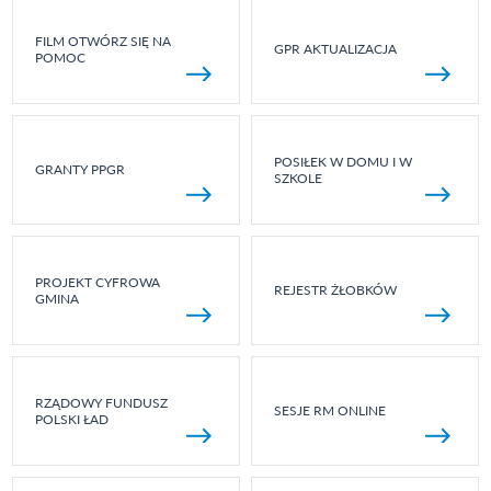
FILM OTWÓRZ SIĘ NA
GPR AKTUALIZACJA
POMOC
POSIŁEK W DOMU I W
GRANTY PPGR
SZKOLE
PROJEKT CYFROWA
REJESTR ŻŁOBKÓW
GMINA
RZĄDOWY FUNDUSZ
SESJE RM ONLINE
POLSKI ŁAD