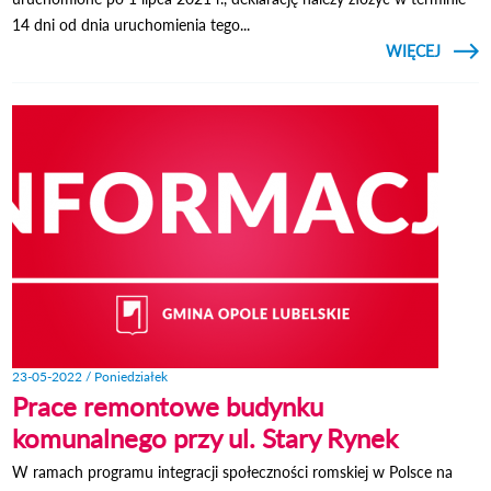
14 dni od dnia uruchomienia tego...
CZYTAJ
WIĘCEJ
O U
T
ZŁO
DEKL
DOTYC
Ź
23-05-2022 / Poniedziałek
Prace remontowe budynku
komunalnego przy ul. Stary Rynek
W ramach programu integracji społeczności romskiej w Polsce na