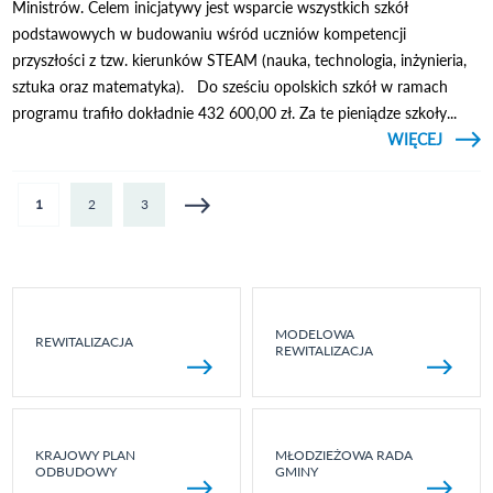
Ministrów. Celem inicjatywy jest wsparcie wszystkich szkół
podstawowych w budowaniu wśród uczniów kompetencji
przyszłości z tzw. kierunków STEAM (nauka, technologia, inżynieria,
sztuka oraz matematyka). Do sześciu opolskich szkół w ramach
programu trafiło dokładnie 432 600,00 zł. Za te pieniądze szkoły...
CZYTAJ
WIĘCEJ
LABOR
PRZYS
- PRA
Strony
1
2
3
JĘZY
J
MODELOWA
REWITALIZACJA
REWITALIZACJA
KRAJOWY PLAN
MŁODZIEŻOWA RADA
ODBUDOWY
GMINY