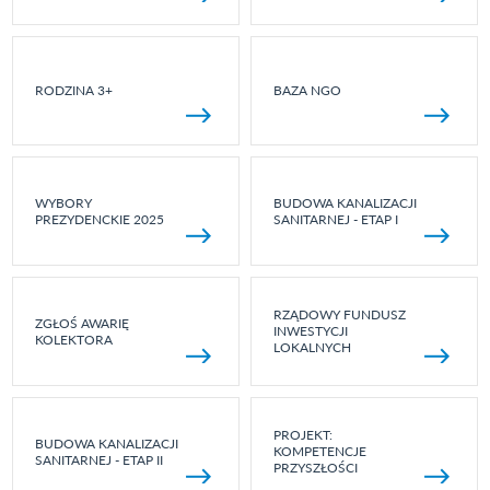
RODZINA 3+
BAZA NGO
WYBORY
BUDOWA KANALIZACJI
PREZYDENCKIE 2025
SANITARNEJ - ETAP I
RZĄDOWY FUNDUSZ
ZGŁOŚ AWARIĘ
INWESTYCJI
KOLEKTORA
LOKALNYCH
PROJEKT:
BUDOWA KANALIZACJI
KOMPETENCJE
SANITARNEJ - ETAP II
PRZYSZŁOŚCI