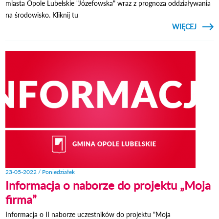
miasta Opole Lubelskie "Józefowska" wraz z prognoza oddziaływania
na środowisko. Kliknij tu
CZYTAJ
WIĘCEJ
OBWIE
BU
LUB
23-05-2022 / Poniedziałek
Informacja o naborze do projektu „Moja
firma”
Informacja o II naborze uczestników do projektu "Moja