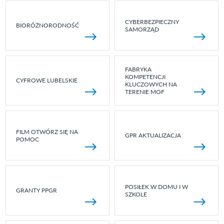
CYBERBEZPIECZNY
BIORÓŻNORODNOŚĆ
SAMORZĄD
FABRYKA
KOMPETENCJI
CYFROWE LUBELSKIE
KLUCZOWYCH NA
TERENIE MOF
FILM OTWÓRZ SIĘ NA
GPR AKTUALIZACJA
POMOC
POSIŁEK W DOMU I W
GRANTY PPGR
SZKOLE