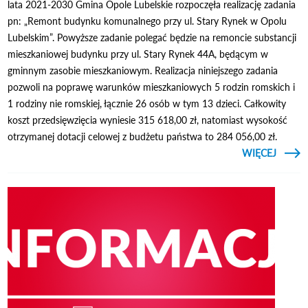
lata 2021-2030 Gmina Opole Lubelskie rozpoczęła realizację zadania
pn: „Remont budynku komunalnego przy ul. Stary Rynek w Opolu
Lubelskim”. Powyższe zadanie polegać będzie na remoncie substancji
mieszkaniowej budynku przy ul. Stary Rynek 44A, będącym w
gminnym zasobie mieszkaniowym. Realizacja niniejszego zadania
pozwoli na poprawę warunków mieszkaniowych 5 rodzin romskich i
1 rodziny nie romskiej, łącznie 26 osób w tym 13 dzieci. Całkowity
koszt przedsięwzięcia wyniesie 315 618,00 zł, natomiast wysokość
otrzymanej dotacji celowej z budżetu państwa to 284 056,00 zł.
CZYTAJ
WIĘCEJ
RE
KOMU
PRZY 