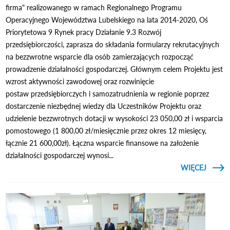
firma" realizowanego w ramach Regionalnego Programu
Operacyjnego Województwa Lubelskiego na lata 2014-2020, Oś
Priorytetowa 9 Rynek pracy Działanie 9.3 Rozwój
przedsiębiorczości, zaprasza do składania formularzy rekrutacyjnych
na bezzwrotne wsparcie dla osób zamierzających rozpocząć
prowadzenie działalności gospodarczej. Głównym celem Projektu jest
wzrost aktywności zawodowej oraz rozwinięcie
postaw przedsiębiorczych i samozatrudnienia w regionie poprzez
dostarczenie niezbędnej wiedzy dla Uczestników Projektu oraz
udzielenie bezzwrotnych dotacji w wysokości 23 050,00 zł i wsparcia
pomostowego (1 800,00 zł/miesięcznie przez okres 12 miesięcy,
łącznie 21 600,00zł). Łączna wsparcie finansowe na założenie
działalności gospodarczej wynosi...
CZYTAJ
WIĘCEJ
INFOR
O NA
PR