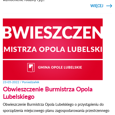
CZYTAJ
WIĘCEJ
ODPR
CZYN
SPO
23-05-2022 / Poniedziałek
Obwieszczenie Burmistrza Opola
Lubelskiego
Obwieszczenie Burmistrza Opola Lubelskiego o przystąpieniu do
sporządzenia miejscowego planu zagospodarowania przestrzennego