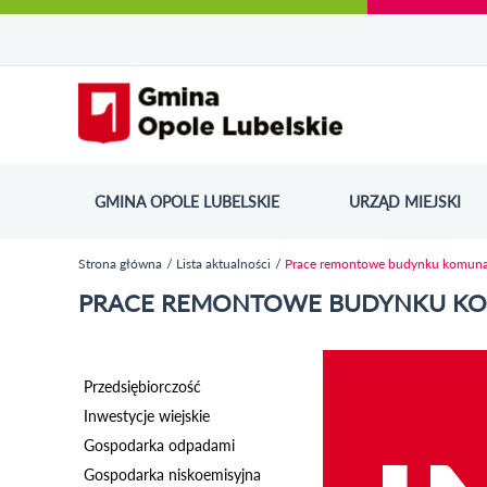
Urząd Miejski w Opolu Lubelskim - oficjaln
Przejdź
Przejdź
Przejdź do
Przejdź do
Przejdź do
Przejdź
Przejdź do
Przejdź
Przejdź
do
do
wyszukiwarki
ścieżki
kategorii
do
kalendarza
do
do
Przejdź do strony startow
mapy
menu
nawigacyjnej
aktualności
treści
wydarzeń
galerii
stopki
strony
zdjęć
GMINA OPOLE LUBELSKIE
URZĄD MIEJSKI
ODN
Strona główna
Lista aktualności
Prace remontowe budynku komunaln
Jesteś tutaj
PRACE REMONTOWE BUDYNKU KOM
Przedsiębiorczość
Inwestycje wiejskie
Gospodarka odpadami
Gospodarka niskoemisyjna