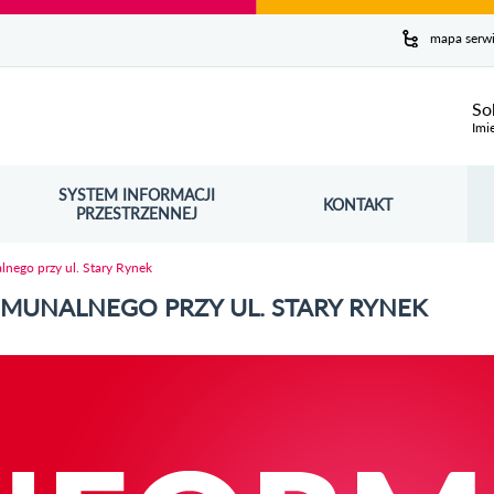
y serwis
mapa serw
ej
So
Imi
SYSTEM INFORMACJI
Szuk
KONTAKT
OŚNIK OTWORZY SIĘ W NOWYM OKNIE
PRZESTRZENNEJ
Wy
ego przy ul. Stary Rynek
UNALNEGO PRZY UL. STARY RYNEK