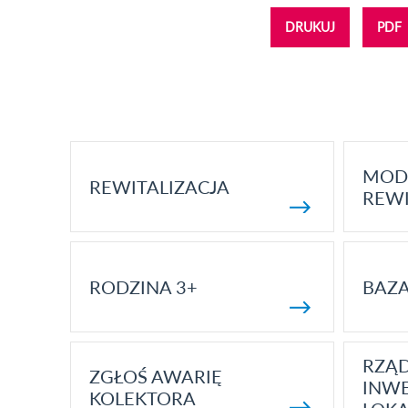
DRUKUJ
PDF
MOD
REWITALIZACJA
REWI
RODZINA 3+
BAZ
RZĄ
ZGŁOŚ AWARIĘ
INWE
KOLEKTORA