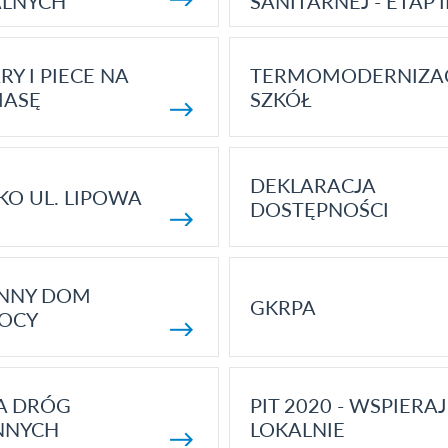
ALNYCH
SANITARNEJ - ETAP I
RY I PIECE NA
TERMOMODERNIZA
MASĘ
SZKÓŁ
DEKLARACJA
KO UL. LIPOWA
DOSTĘPNOŚCI
ENNY DOM
GKRPA
OCY
A DRÓG
PIT 2020 - WSPIERAJ
NNYCH
LOKALNIE