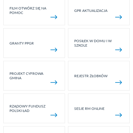
FILM OTWÓRZ SIĘ NA
GPR AKTUALIZACJA
POMOC
POSIŁEK W DOMU I W
GRANTY PPGR
SZKOLE
PROJEKT CYFROWA
REJESTR ŻŁOBKÓW
GMINA
RZĄDOWY FUNDUSZ
SESJE RM ONLINE
POLSKI ŁAD