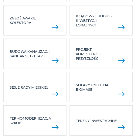
RZĄDOWY FUNDUSZ
ZGŁOŚ AWARIĘ
INWESTYCJI
KOLEKTORA
LOKALNYCH
PROJEKT:
BUDOWA KANALIZACJI
KOMPETENCJE
SANITARNEJ - ETAP II
PRZYSZŁOŚCI
SOLARY I PIECE NA
SESJE RADY MIEJSKIEJ
BIOMASĘ
TERMOMODERNIZACJA
TERENY INWESTYCYJNE
SZKÓŁ