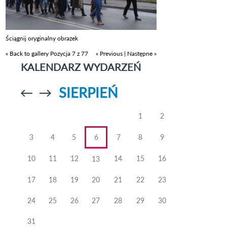
Ściągnij oryginalny obrazek
« Back to gallery
Pozycja 7 z 77
« Previous
|
Następne »
KALENDARZ WYDARZEŃ
SIERPIEŃ
Przejdź do
Przejdź do
poprzedniego
poprzedniego
miesiąca
miesiąca
1
2
3
4
5
6
7
8
9
10
11
12
14
15
16
13
17
18
19
20
21
22
23
24
25
26
27
28
29
30
31