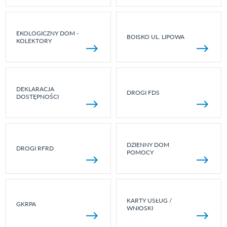
EKOLOGICZNY DOM -
BOISKO UL. LIPOWA
KOLEKTORY
DEKLARACJA
DROGI FDS
DOSTĘPNOŚCI
DZIENNY DOM
DROGI RFRD
POMOCY
KARTY USŁUG /
GKRPA
WNIOSKI