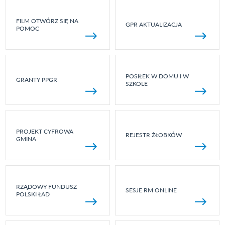
FILM OTWÓRZ SIĘ NA
GPR AKTUALIZACJA
POMOC
POSIŁEK W DOMU I W
GRANTY PPGR
SZKOLE
PROJEKT CYFROWA
REJESTR ŻŁOBKÓW
GMINA
RZĄDOWY FUNDUSZ
SESJE RM ONLINE
POLSKI ŁAD