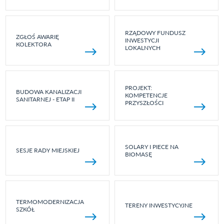
RZĄDOWY FUNDUSZ
ZGŁOŚ AWARIĘ
INWESTYCJI
KOLEKTORA
LOKALNYCH
PROJEKT:
BUDOWA KANALIZACJI
KOMPETENCJE
SANITARNEJ - ETAP II
PRZYSZŁOŚCI
SOLARY I PIECE NA
SESJE RADY MIEJSKIEJ
BIOMASĘ
TERMOMODERNIZACJA
TERENY INWESTYCYJNE
SZKÓŁ