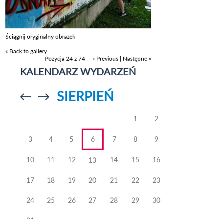
Ściągnij oryginalny obrazek
« Back to gallery
Pozycja 24 z 74
« Previous
|
Następne »
KALENDARZ WYDARZEŃ
SIERPIEŃ
Przejdź do
Przejdź do
poprzedniego
poprzedniego
miesiąca
miesiąca
1
2
3
4
5
6
7
8
9
10
11
12
14
15
16
13
17
18
19
20
21
22
23
24
25
26
27
28
29
30