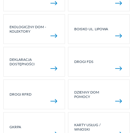
EKOLOGICZNY DOM -
BOISKO UL. LIPOWA
KOLEKTORY
DEKLARACJA
DROGI FDS
DOSTĘPNOŚCI
DZIENNY DOM
DROGI RFRD
POMOCY
KARTY USŁUG /
GKRPA
WNIOSKI