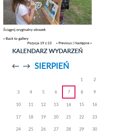
Ściągnij oryginalny obrazek
« Back to gallery
Pozycja 19 z 23
« Previous
|
Następne »
KALENDARZ WYDARZEŃ
SIERPIEŃ
Przejdź do
Przejdź do
poprzedniego
poprzedniego
miesiąca
miesiąca
1
2
3
4
5
6
7
8
9
10
11
12
13
15
16
14
17
18
19
20
21
22
23
24
25
26
27
28
29
30