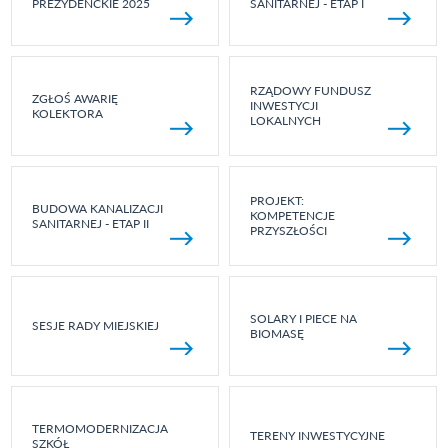
PREZYDENCKIE 2025
SANITARNEJ - ETAP I
RZĄDOWY FUNDUSZ
ZGŁOŚ AWARIĘ
INWESTYCJI
KOLEKTORA
LOKALNYCH
PROJEKT:
BUDOWA KANALIZACJI
KOMPETENCJE
SANITARNEJ - ETAP II
PRZYSZŁOŚCI
SOLARY I PIECE NA
SESJE RADY MIEJSKIEJ
BIOMASĘ
TERMOMODERNIZACJA
TERENY INWESTYCYJNE
SZKÓŁ